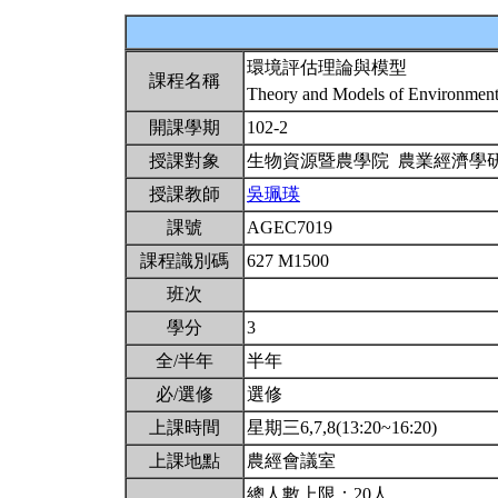
環境評估理論與模型
課程名稱
Theory and Models of Environment
開課學期
102-2
授課對象
生物資源暨農學院 農業經濟學
授課教師
吳珮瑛
課號
AGEC7019
課程識別碼
627 M1500
班次
學分
3
全/半年
半年
必/選修
選修
上課時間
星期三6,7,8(13:20~16:20)
上課地點
農經會議室
總人數上限：20人