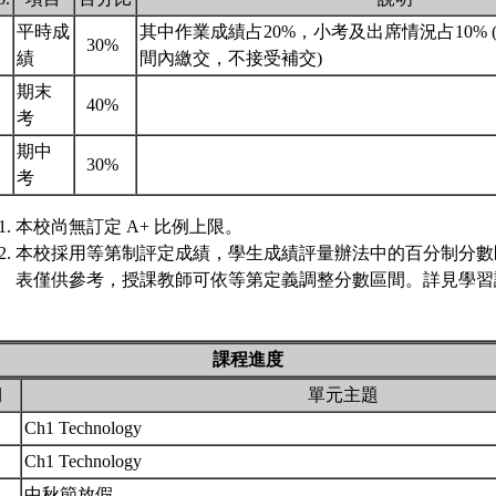
平時成
其中作業成績占20%，小考及出席情況占10%
.
30%
績
間內繳交，不接受補交)
期末
.
40%
考
期中
.
30%
考
本校尚無訂定 A+ 比例上限。
本校採用等第制評定成績，學生成績評量辦法中的百分制分數
表僅供參考，授課教師可依等第定義調整分數區間。詳見學習評
課程進度
期
單元主題
Ch1 Technology
Ch1 Technology
中秋節放假