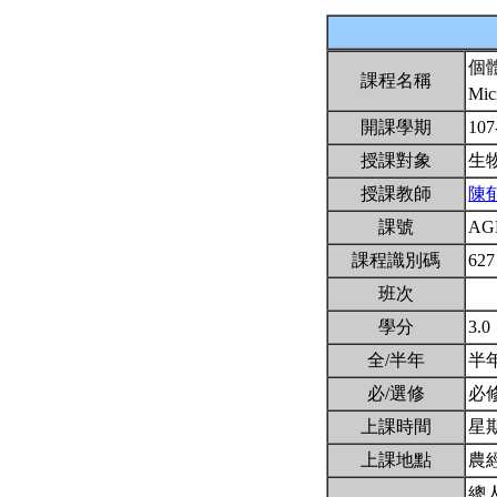
個
課程名稱
Mic
開課學期
107
授課對象
生
授課教師
陳
課號
AG
課程識別碼
627
班次
學分
3.0
全/半年
半
必/選修
必
上課時間
星期一
上課地點
農
總