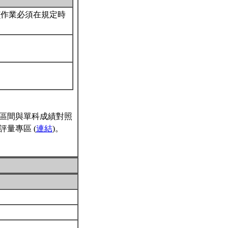
 (作業必須在規定時
區間與單科成績對照
量專區 (
連結
)。