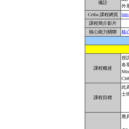
備註
外
Ceiba 課程網頁
htt
課程簡介影片
核心能力關聯
核
授
各章主
課程概述
Min
Ch8
此
士
課程目標
應