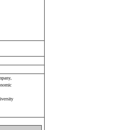
mpany,
onomic
versity