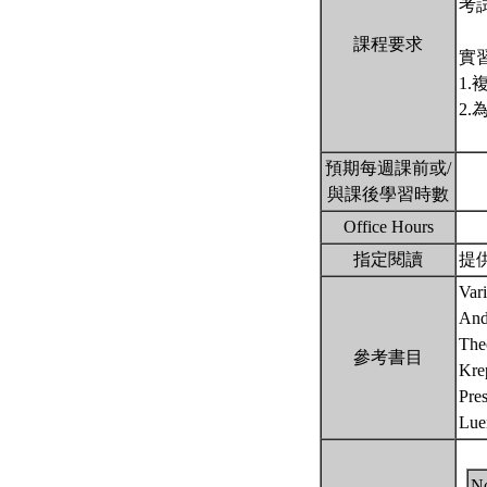
考
課程要求
實
1
2
預期每週課前或/
與課後學習時數
Office Hours
指定閱讀
提供
Var
And
Theo
參考書目
Kre
Pres
Lue
N