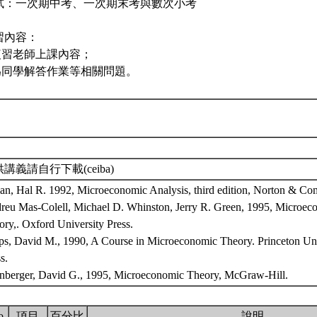
試：一次期中考、一次期末考與數次小考
習內容：
.複習老師上課內容；
.為同學解答作業等相關問題。
講義請自行下載(ceiba)
ian, Hal R. 1992, Microeconomic Analysis, third edition, Norton & Co
reu Mas-Colell, Michael D. Whinston, Jerry R. Green, 1995, Microec
ry,. Oxford University Press.
ps, David M., 1990, A Course in Microeconomic Theory. Princeton Uni
s.
nberger, David G., 1995, Microeconomic Theory, McGraw-Hill.
o.
項目
百分比
說明