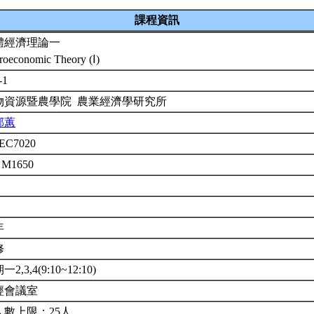
課程資訊
體經濟理論一
roeconomic Theory (Ⅰ)
-1
物資源暨農學院 農業經濟學研究所
郁蕙
EC7020
 M1650
年
修
2,3,4(9:10~12:10)
經會議室
人數上限：25人