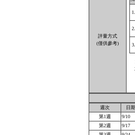
1
2
評量方式
(僅供參考)
3
週次
日
第1週
9/10
第2週
9/17
第3週
9/24