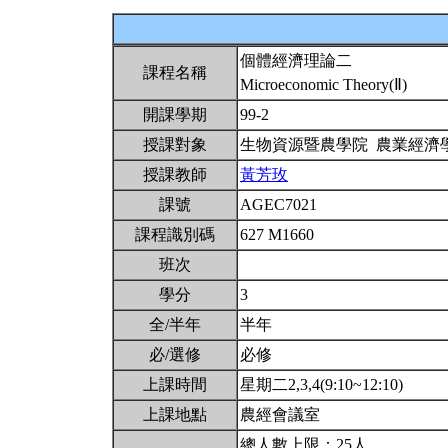
個體經濟理論二
課程名稱
Microeconomic Theory(Ⅱ)
開課學期
99-2
授課對象
生物資源暨農學院 農業經濟
授課教師
黃芳玫
課號
AGEC7021
課程識別碼
627 M1660
班次
學分
3
全/半年
半年
必/選修
必修
上課時間
星期二2,3,4(9:10~12:10)
上課地點
農經會議室
總人數上限：25人