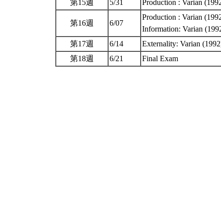
第15週
5/31
Production : Varian (199
Production : Varian (1992
第16週
6/07
Information: Varian (19
第17週
6/14
Externality: Varian (199
第18週
6/21
Final Exam