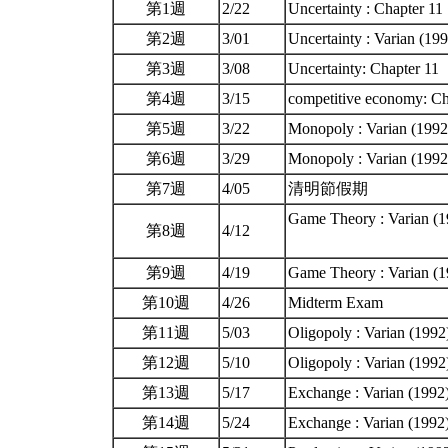
第1週
2/22
Uncertainty : Chapter 1
第2週
3/01
Uncertainty : Varian (19
第3週
3/08
Uncertainty: Chapter 11
第4週
3/15
competitive economy: C
第5週
3/22
Monopoly : Varian (1992
第6週
3/29
Monopoly : Varian (1992
第7週
4/05
清明節假期
Game Theory : Varian (1
第8週
4/12
第9週
4/19
Game Theory : Varian (
第10週
4/26
Midterm Exam
第11週
5/03
Oligopoly : Varian (199
第12週
5/10
Oligopoly : Varian (199
第13週
5/17
Exchange : Varian (1992)
第14週
5/24
Exchange : Varian (1992)