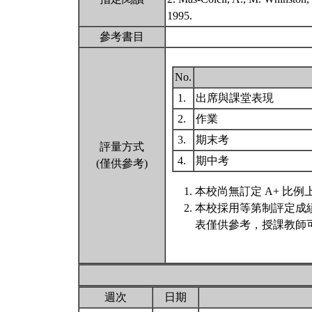
1995.
參考書目
No.
1.
出席與課堂表現
2.
作業
3.
期末考
評量方式
4.
期中考
(僅供參考)
本校尚無訂定 A+ 比例
本校採用等第制評定成
表僅供參考，授課教師
週次
日期