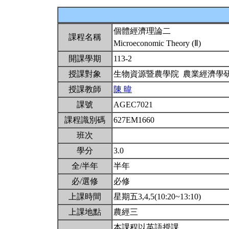
個體經濟理論二
課程名稱
Microeconomic Theory (Ⅱ)
開課學期
113-2
授課對象
生物資源暨農學院 農業經濟學
授課教師
陳 暐
課號
AGEC7021
課程識別碼
627EM1660
班次
學分
3.0
全/半年
半年
必/選修
必修
上課時間
星期五3,4,5(10:20~13:10)
上課地點
農經三
本課程以英語授課。