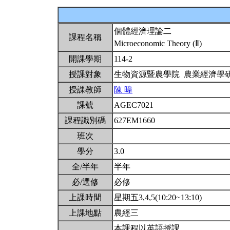
個體經濟理論二
課程名稱
Microeconomic Theory (Ⅱ)
開課學期
114-2
授課對象
生物資源暨農學院 農業經濟學
授課教師
陳 暐
課號
AGEC7021
課程識別碼
627EM1660
班次
學分
3.0
全/半年
半年
必/選修
必修
上課時間
星期五3,4,5(10:20~13:10)
上課地點
農經三
本課程以英語授課。