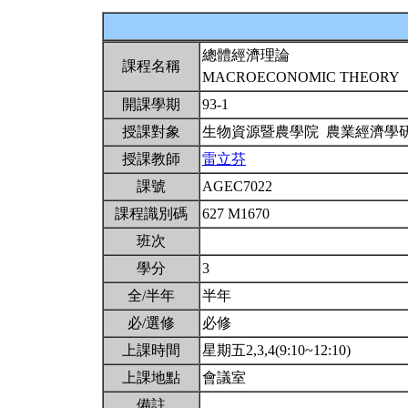
總體經濟理論
課程名稱
MACROECONOMIC THEORY
開課學期
93-1
授課對象
生物資源暨農學院 農業經濟學
授課教師
雷立芬
課號
AGEC7022
課程識別碼
627 M1670
班次
學分
3
全/半年
半年
必/選修
必修
上課時間
星期五2,3,4(9:10~12:10)
上課地點
會議室
備註