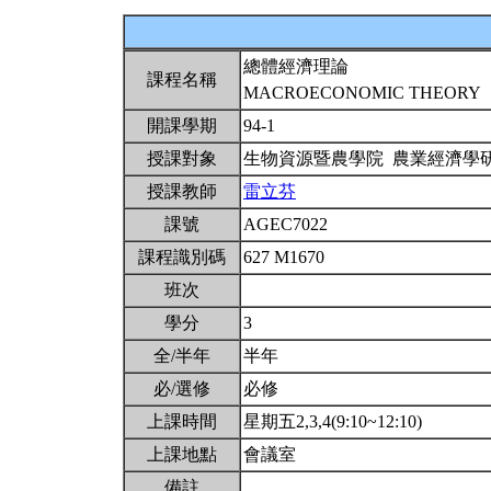
總體經濟理論
課程名稱
MACROECONOMIC THEORY
開課學期
94-1
授課對象
生物資源暨農學院 農業經濟學
授課教師
雷立芬
課號
AGEC7022
課程識別碼
627 M1670
班次
學分
3
全/半年
半年
必/選修
必修
上課時間
星期五2,3,4(9:10~12:10)
上課地點
會議室
備註