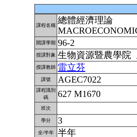
總體經濟理論
課程名稱
MACROECONOMI
96-2
開課學期
生物資源暨農學院
授課對象
雷立芬
授課教師
AGEC7022
課號
課程識別
627 M1670
碼
班次
3
學分
半年
全/半年