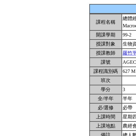
總體
課程名稱
Macro
開課學期
99-2
授課對象
生物
授課教師
羅竹
課號
AGEC
課程識別碼
627 M
班次
學分
3
全/半年
半年
必/選修
必帶
上課時間
星期四2,
上課地點
農經
備註
總人數