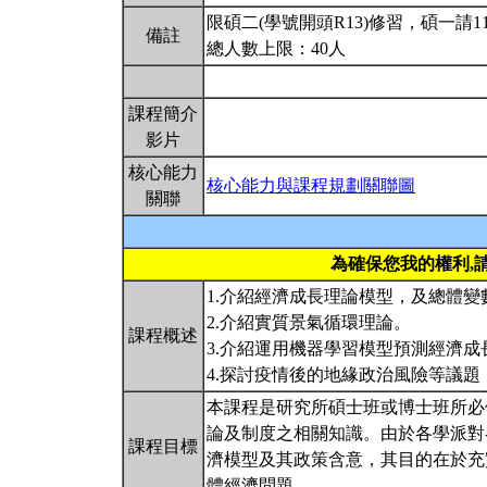
限碩二(學號開頭R13)修習，碩一請11
備註
總人數上限：40人
課程簡介
影片
核心能力
核心能力與課程規劃關聯圖
關聯
為確保您我的權利,
1.介紹經濟成長理論模型，及總體變
2.介紹實質景氣循環理論。
課程概述
3.介紹運用機器學習模型預測經濟
4.探討疫情後的地緣政治風險等議
本課程是研究所碩士班或博士班所必
論及制度之相關知識。由於各學派對
課程目標
濟模型及其政策含意，其目的在於充
體經濟問題。