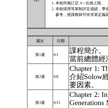
本校尚無訂定 A+ 比例上限。
本校採用等第制評定成績，學
參考，授課教師可依等第定義調
週次
日期
課程簡介。
第1週
9/1
當前總體經
Chapter 1: 
介紹Solo
第2週
9/8
要因素。
Chapter 2: I
Generations
第3週
9/15