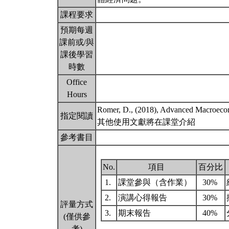
課程要求
預期每週
課前或/與
課後學習
時數
Office
Hours
Romer, D., (2018), Advanced Macroeco
指定閱讀
其他使用文獻將在課堂介紹
參考書目
No.
項目
百分比
1.
課堂參與（含作業）
30%
2.
演講心得報告
30%
評量方式
3.
期末報告
40%
(僅供參
考)