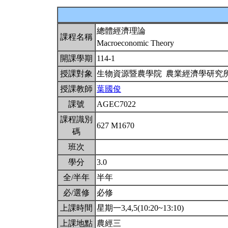
總體經濟理論
課程名稱
Macroeconomic Theory
開課學期
114-1
授課對象
生物資源暨農學院 農業經濟學研究
授課教師
葉國俊
課號
AGEC7022
課程識別
627 M1670
碼
班次
學分
3.0
全/半年
半年
必/選修
必修
上課時間
星期一3,4,5(10:20~13:10)
上課地點
農經三