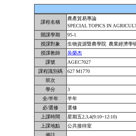
農產貿易專論
課程名稱
SPECIAL TOPICS IN AGRICU
開課學期
95-1
授課對象
生物資源暨農學院 農業經濟學
授課教師
吳榮杰
課號
AGEC7027
課程識別碼
627 M1770
班次
學分
3
全/半年
半年
必/選修
選修
上課時間
星期五2,3,4(9:10~12:10)
上課地點
公共接待室
備註