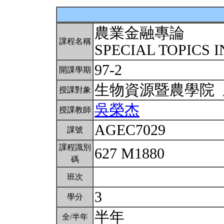
農業金融專論
課程名稱
SPECIAL TOPICS 
97-2
開課學期
生物資源暨農學院
授課對象
吳榮杰
授課教師
AGEC7029
課號
課程識別
627 M1880
碼
班次
3
學分
半年
全/半年