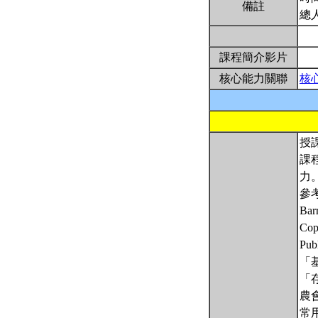
備註
總
課程簡介影片
核心能力關聯
核
授
課
力
參
Barr
Cop
Publ
「
「
農
常