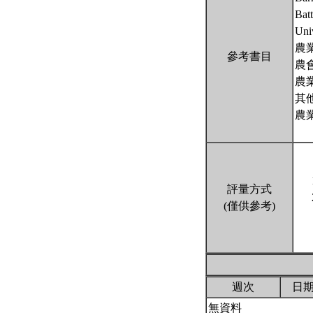
Bat
Univ
農
參考書目
農
農
其
農
評量方式
(僅供參考)
週次
日
無資料