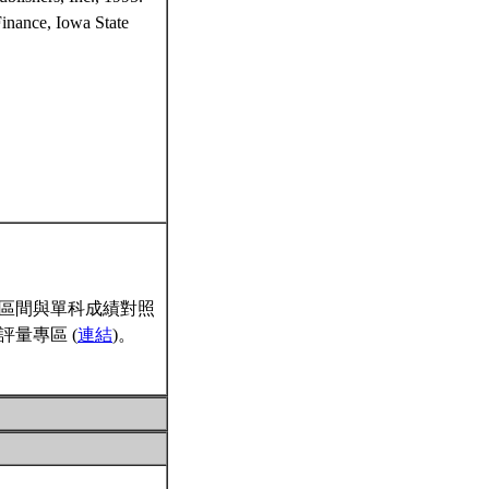
inance, Iowa State
區間與單科成績對照
量專區 (
連結
)。