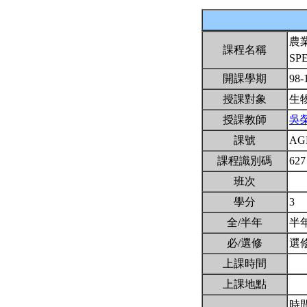
農
課程名稱
SP
開課學期
98-
授課對象
生
授課教師
吳
課號
AG
課程識別碼
627
班次
學分
3
全/半年
半
必/選修
選
上課時間
上課地點
時