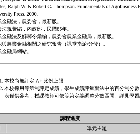
tles, Ralph W. & Robert C. Thompson. Fundamentals of Agribusiness F
ersity Press, 2000.
業金融法，農委會，最新版。
會法規彙編，內政部，民國85年。
業金融法及解釋令彙編，農委會農業金融局，最新版。
他與農業金融相關之研究報告（課堂指派/分發）。
業金融局網站。
本校尚無訂定 A+ 比例上限。
本校採用等第制評定成績，學生成績評量辦法中的百分制分數
表僅供參考，授課教師可依等第定義調整分數區間。詳見學習評
課程進度
期
單元主題