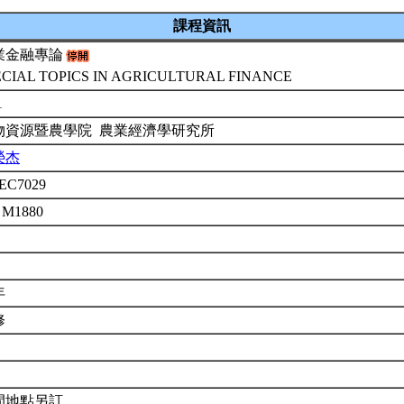
課程資訊
業金融專論
ECIAL TOPICS IN AGRICULTURAL FINANCE
1
物資源暨農學院 農業經濟學研究所
榮杰
EC7029
 M1880
年
修
間地點另訂.