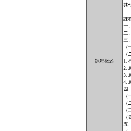
其
課
一
二
三
（
（
課程概述
1.
2
3.
4
四
（
（
（
（
五