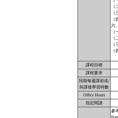
（
（
（
（
六
（
（
（
（
課程目標
課程要求
預期每週課前或/
與課後學習時數
Office Hours
指定閱讀
參
Barr