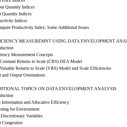
t Price Indices
ut Quantity Indices
t Quantity Indices
uctivity Indices
quist Productivity Index: Some Additional Issues
FFICIENCY MEASUREMNT USING DATA ENVELOPMENT ANAL
oduction
iciency Measurement Concepts
 Constant Returns to Scale (CRS) DEA Model
Variable Returns to Scale (VRS) Model and Scale Efficiencies
t and Output Orientations
DDITIONAL TOPICS ON DATA ENVELOPMENT ANALYSIS
oduction
e Information and Allocative Efficiency
usting for Environment
Discretionary Variables
ut Congestion