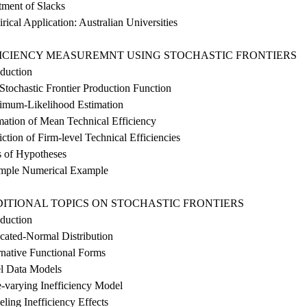
tment of Slacks
rical Application: Australian Universities
FFICIENCY MEASUREMNT USING STOCHASTIC FRONTIERS
oduction
Stochastic Frontier Production Function
imum-Likelihood Estimation
mation of Mean Technical Efficiency
iction of Firm-level Technical Efficiencies
s of Hypotheses
imple Numerical Example
DITIONAL TOPICS ON STOCHASTIC FRONTIERS
oduction
ncated-Normal Distribution
rnative Functional Forms
el Data Models
e-varying Inefficiency Model
ling Inefficiency Effects