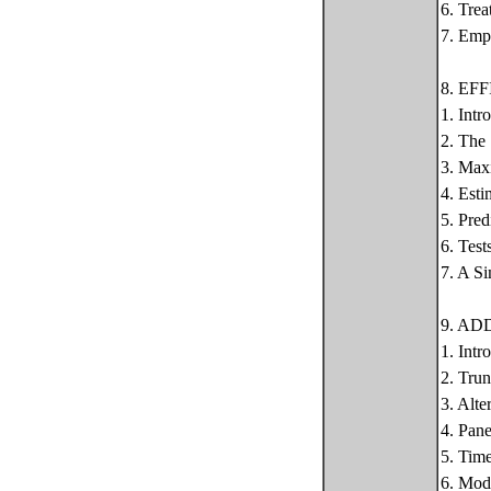
6. Trea
7. Empi
8. E
1. Intr
2. The 
3. Max
4. Esti
5. Pred
6. Test
7. A S
9. AD
1. Intr
2. Tru
3. Alte
4. Pan
5. Tim
6. Mode