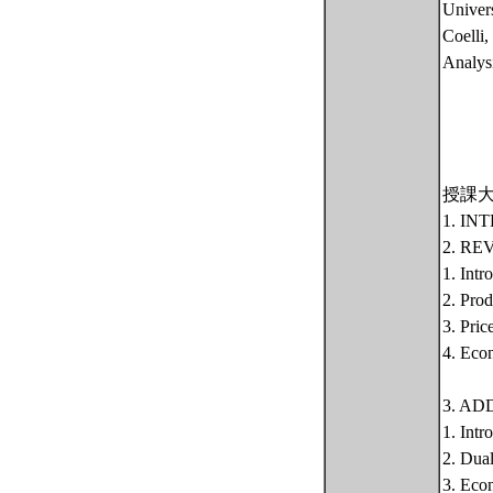
Univers
Coelli,
Analys
授課
1. I
2. R
1. Intr
2. Prod
3. Pric
4. Eco
3. A
1. Intr
2. Dual
3. Econ