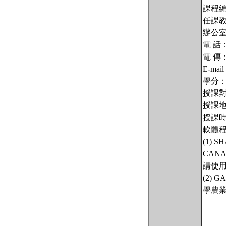
課程編號
任課教師
辦公室
電 話：2
電 傳：
E-mail
學分：
授課
授課
授課時間
軟體
(1) SH
CAN
請使
(2) G
學農業