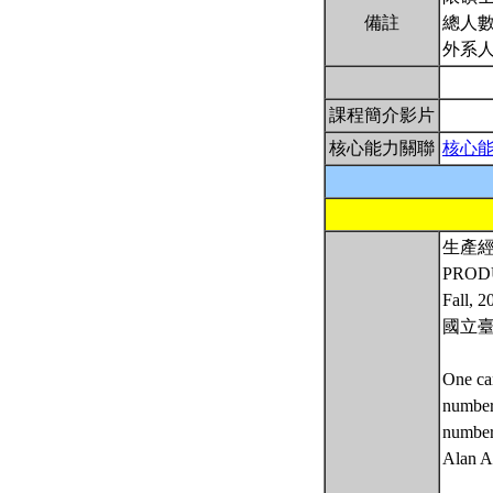
備註
總人數
外系
課程簡介影片
核心能力關聯
核心
生產
PROD
Fall, 2
國立
One can
numbers
number
Alan A