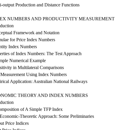
i-output Production and Distance Functions
NDEX NUMBERS AND PRODUCTIVITY MEASUREMENT
oduction
ceptual Framework and Notation
mulae for Price Index Numbers
ntity Index Numbers
perties of Index Numbers: The Test Approach
imple Numerical Example
sitivity in Multilateral Comparisons
 Measurement Using Index Numbers
rical Application: Australian National Railways
CONOMIC THEORY AND INDEX NUMBERS
oduction
omposition of A Simple TFP Index
 Economic-Theoretic Approach: Some Preliminaries
ut Price Indices