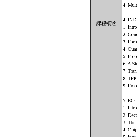
4. Mult
4. I
課程概述
1. Intr
2. Con
3. For
4. Qua
5. Pro
6. A S
7. Tran
8. TFP
9. Empi
5. E
1. Intr
2. Dec
3. The
4. Outp