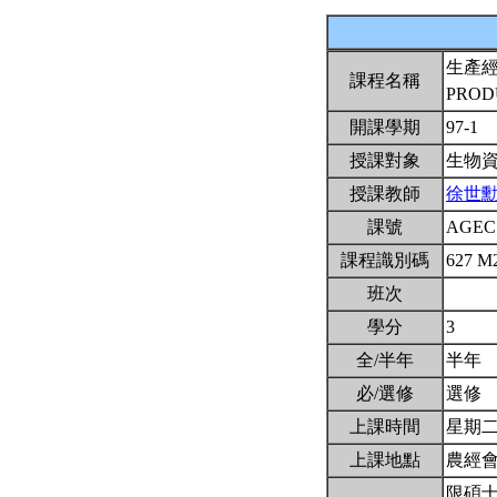
生產
課程名稱
PROD
開課學期
97-1
授課對象
生物
授課教師
徐世
課號
AGEC
課程識別碼
627 M
班次
學分
3
全/半年
半年
必/選修
選修
上課時間
星期二6,
上課地點
農經
限碩