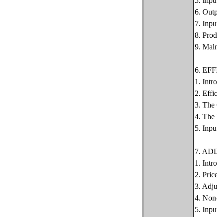
5. Inpu
6. Outp
7. Inpu
8. Prod
9. Malm
6. E
1. Intr
2. Eff
3. The
4. The 
5. Inpu
7. A
1. Intr
2. Pric
3. Adj
4. Non-
5. Inp