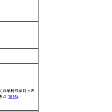
間與單科成績對照表
區 (
連結
)。