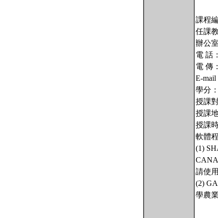
課程編號
任課教師
辦公室
電 話：2
電 傳：
E-mail
學分：
授課
授課
授課時間
軟體
(1) SH
CAN
請使
(2) G
學農業