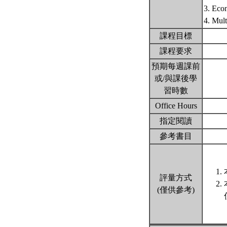
3. Econ
4. Mul
課程目標
課程要求
預期每週課前
或/與課後學
習時數
Office Hours
指定閱讀
參考書目
評量方式
(僅供參考)