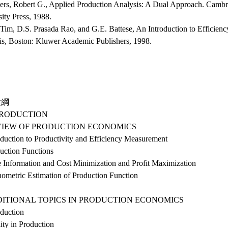
rs, Robert G., Applied Production Analysis: A Dual Approach. Camb
ity Press, 1988.
 Tim, D.S. Prasada Rao, and G.E. Battese, An Introduction to Efficienc
is, Boston: Kluwer Academic Publishers, 1998.
大綱
NTRODUCTION
EVIEW OF PRODUCTION ECONOMICS
oduction to Productivity and Efficiency Measurement
uction Functions
e Information and Cost Minimization and Profit Maximization
nometric Estimation of Production Function
DDITIONAL TOPICS IN PRODUCTION ECONOMICS
oduction
ity in Production