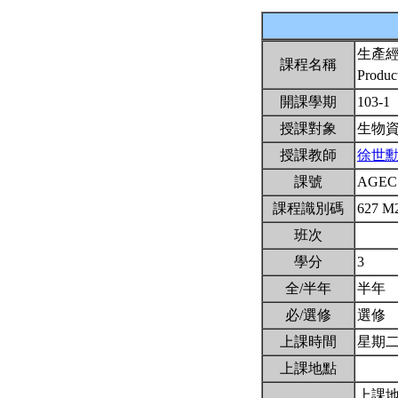
生產
課程名稱
Produc
開課學期
103-1
授課對象
生物
授課教師
徐世
課號
AGEC
課程識別碼
627 M
班次
學分
3
全/半年
半年
必/選修
選修
上課時間
星期二6,
上課地點
上課地