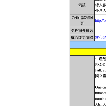
備註
總人數
外系
Ceiba 課程網
http:/
頁
課程簡介影片
核心能力關聯
核心
生產
PROD
Fall, 2
國立
One can
numbers
number
Alan A