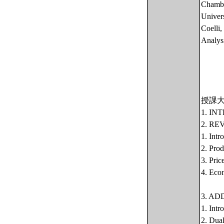
Chambe
Univers
Coelli,
Analys
授課
1. I
2. R
1. Intr
2. Prod
3. Pric
4. Eco
3. A
1. Intr
2. Dual