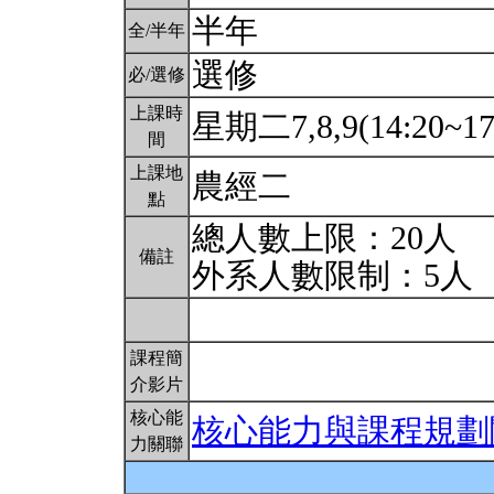
半年
全/半年
選修
必/選修
上課時
星期二7,8,9(14:20~17
間
上課地
農經二
點
總人數上限：20人
備註
外系人數限制：5人
課程簡
介影片
核心能
核心能力與課程規劃
力關聯