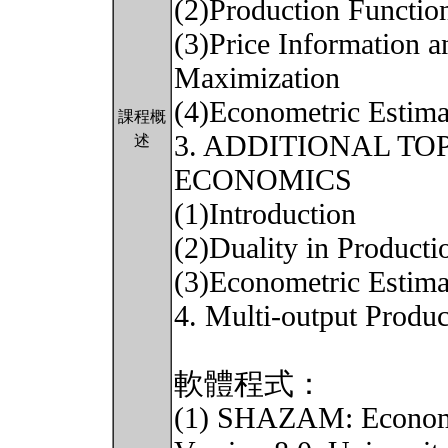
(2)Production Functio
(3)Price Information a
Maximization
(4)Econometric Estima
課程概
3. ADDITIONAL TO
述
ECONOMICS
(1)Introduction
(2)Duality in Producti
(3)Econometric Estimat
4. Multi-output Produc
軟體程式：
(1) SHAZAM: Econome