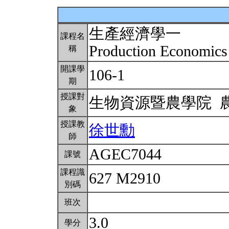
生產經濟學一
課程名
Production Economics
稱
開課學
106-1
期
授課對
生物資源暨農學院 
象
授課教
徐世勳
師
AGEC7044
課號
課程識
627 M2910
別碼
班次
3.0
學分