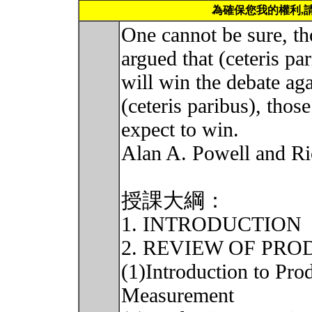
為確保您我的權利,
One cannot be sure, tho
argued that (ceteris p
will win the debate ag
(ceteris paribus), tho
expect to win.
Alan A. Powell and Ri
授課大綱：
1. INTRODUCTION
2. REVIEW OF PR
(1)Introduction to Pro
Measurement