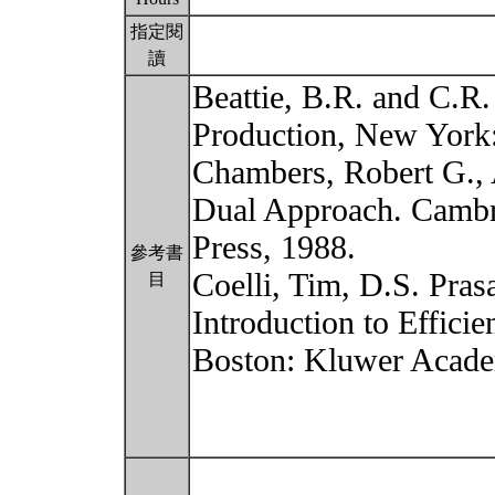
指定閱
讀
Beattie, B.R. and C.R
Production, New York:
Chambers, Robert G., 
Dual Approach. Cambr
Press, 1988.
參考書
Coelli, Tim, D.S. Pras
目
Introduction to Effici
Boston: Kluwer Academ