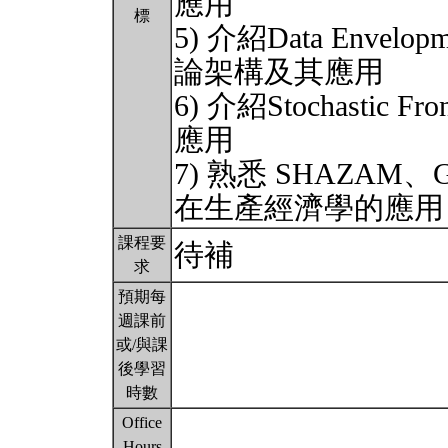
應用
標
5) 介紹Data Envelo
論架構及其應用
6) 介紹Stochasti
應用
7) 熟悉 SHAZA
在生產經濟學的應
課程要
待補
求
預期每
週課前
或/與課
後學習
時數
Office
Hours