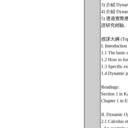
3) 介紹 Dy
4) 介紹 Dy
5) 透過實
證研究經驗
授課大綱 (Topic
I. Introduction
1.1 The basic 
1.2 How to fo
1.3 Specific e
1.4 Dynamic pr
Readings:
Section 1 in 
Chapter 1 in 
II. Dynamic O
2.1 Calculus of