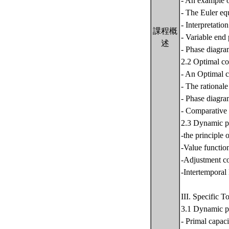
- An example o
- The Euler eq
- Interpretatio
課程概
- Variable end 
述
- Phase diagra
2.2 Optimal co
- An Optimal c
- The rational
- Phase diagra
- Comparative 
2.3 Dynamic 
-the principle 
-Value functio
-Adjustment co
-Intertemporal
III. Specific T
3.1 Dynamic pr
- Primal capaci