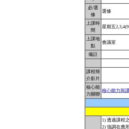
必/選
選修
修
上課時
星期五2,3,4(9:
間
上課地
會議室
點
備註
課程簡
介影片
核心能
核心能力與
力關聯
1) 透過課
2) 強調在應用