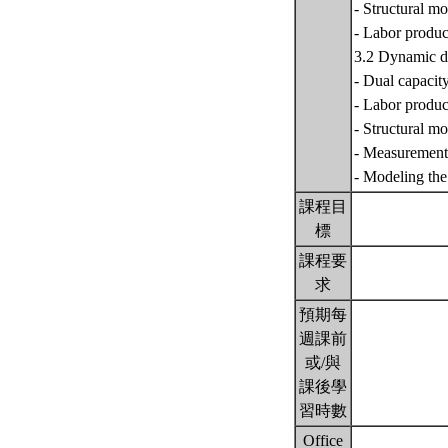
- Structural m
- Labor produc
3.2 Dynamic du
- Dual capacity
- Labor produc
- Structural m
- Measurement 
- Modeling th
課程目
標
課程要
求
預期每
週課前
或/與
課後學
習時數
Office