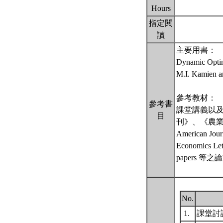
Hours
指定閱
讀
主要用書：
Dynamic Optim
M.I. Kamien a
參考教材：
參考書
課堂講義以及
目
刊》、《農
American Journ
Economics Lett
papers 等
No.
1.
課堂討