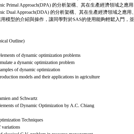
namic Primal Approach(DPA) 的分析架構、其在生產經濟領
namic Dual Approach(DDA) 的分析架構、其在生產經濟領域
際應用模型的介紹與操作，讓同學對於SAS的使用能夠輕鬆入門，
。
al Outline)
elements of dynamic optimization problems
rmulate a dynamic optimization problem
xamples of dynamic optimization
oduction models and their applications in agriculture
Kamien and Schwartz
Elements of Dynamic Optimization by A.C. Chiang
ptimization Techniques
 variations