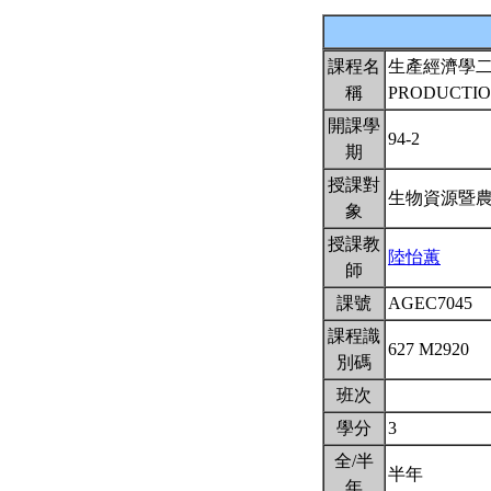
課程名
生產經濟學
稱
PRODUCTION
開課學
94-2
期
授課對
生物資源暨
象
授課教
陸怡蕙
師
課號
AGEC7045
課程識
627 M2920
別碼
班次
學分
3
全/半
半年
年