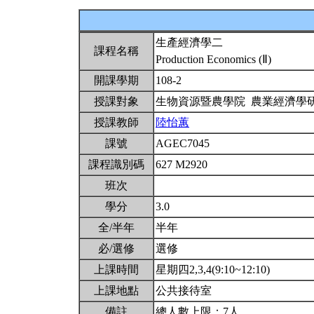
生產經濟學二
課程名稱
Production Economics (Ⅱ)
開課學期
108-2
授課對象
生物資源暨農學院 農業經濟學
授課教師
陸怡蕙
課號
AGEC7045
課程識別碼
627 M2920
班次
學分
3.0
全/半年
半年
必/選修
選修
上課時間
星期四2,3,4(9:10~12:10)
上課地點
公共接待室
備註
總人數上限：7人