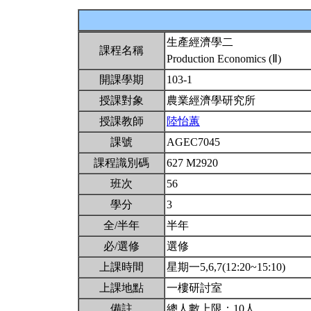
生產經濟學二
課程名稱
Production Economics (Ⅱ)
開課學期
103-1
授課對象
農業經濟學研究所
授課教師
陸怡蕙
課號
AGEC7045
課程識別碼
627 M2920
班次
56
學分
3
全/半年
半年
必/選修
選修
上課時間
星期一5,6,7(12:20~15:10)
上課地點
一樓研討室
備註
總人數上限：10人