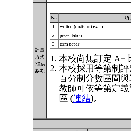
No.
項
1.
written (midterm) exam
2.
presentation
3.
term paper
評量
本校尚無訂定 A+
方式
(僅供
本校採用等第制評
參考)
百分制分數區間與
教師可依等第定義
區 (
連結
)。