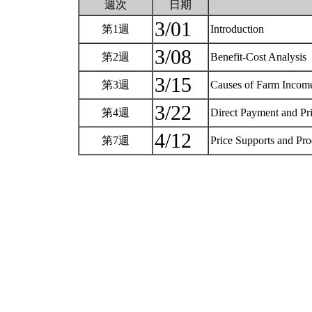
週次
日期
3/01
第1週
Introduction
3/08
第2週
Benefit-Cost Analysis
3/15
第3週
Causes of Farm Incom
3/22
第4週
Direct Payment and Pr
4/12
第7週
Price Supports and Pr