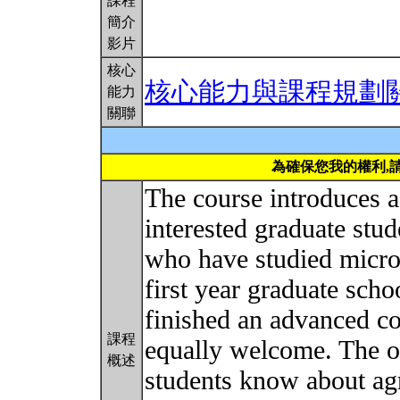
課程
簡介
影片
核心
核心能力與課程規劃
能力
關聯
為確保您我的權利,
The course introduces ag
interested graduate stude
who have studied microe
first year graduate sch
finished an advanced c
課程
equally welcome. The obj
概述
students know about ag