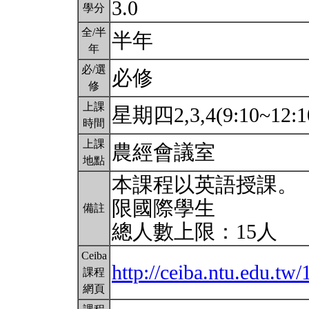
3.0
學分
全/半
半年
年
必/選
必修
修
上課
星期四2,3,4(9:10~12:1
時間
上課
農經會議室
地點
本課程以英語授課。
限國際學生
備註
總人數上限：15人
Ceiba
http://ceiba.ntu.edu.
課程
網頁