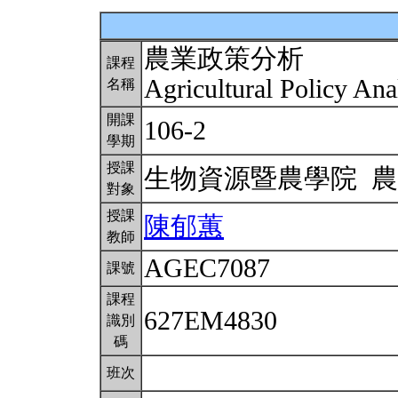
農業政策分析
課程
Agricultural Policy Ana
名稱
開課
106-2
學期
授課
生物資源暨農學院 
對象
授課
陳郁蕙
教師
AGEC7087
課號
課程
627EM4830
識別
碼
班次