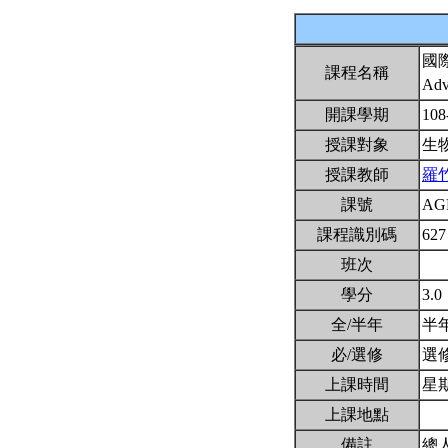
國
課程名稱
Adv
開課學期
108
授課對象
生
授課教師
羅
課號
AG
課程識別碼
627
班次
學分
3.0
全/半年
半
必/選修
選
上課時間
星期四
上課地點
備註
總