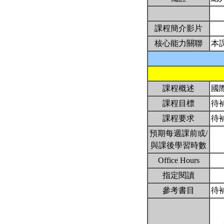
課程簡介影片
核心能力關聯
本
課程概述
國
課程目標
待
課程要求
待
預期每週課前或/
與課後學習時數
Office Hours
指定閱讀
參考書目
待