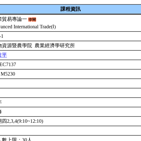
課程資訊
際貿易專論一
anced International Trade(Ⅰ)
-1
物資源暨農學院 農業經濟學研究所
竹平
EC7137
 M5230
年
修
2,3,4(9:10~12:10)
人數上限：30人