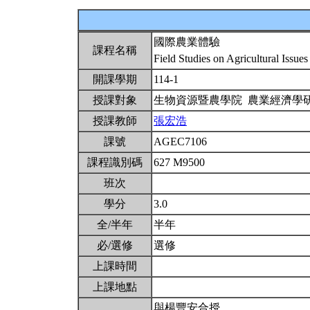
國際農業體驗
課程名稱
Field Studies on Agricultural Issue
開課學期
114-1
授課對象
生物資源暨農學院 農業經濟學
授課教師
張宏浩
課號
AGEC7106
課程識別碼
627 M9500
班次
學分
3.0
全/半年
半年
必/選修
選修
上課時間
上課地點
與楊豐安合授