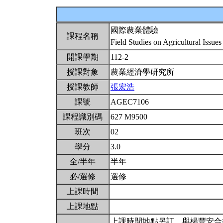
國際農業體驗
課程名稱
Field Studies on Agricultural Issue
開課學期
112-2
授課對象
農業經濟學研究所
授課教師
張宏浩
課號
AGEC7106
課程識別碼
627 M9500
班次
02
學分
3.0
全/半年
半年
必/選修
選修
上課時間
上課地點
上課時間地點另訂，與楊豐安合