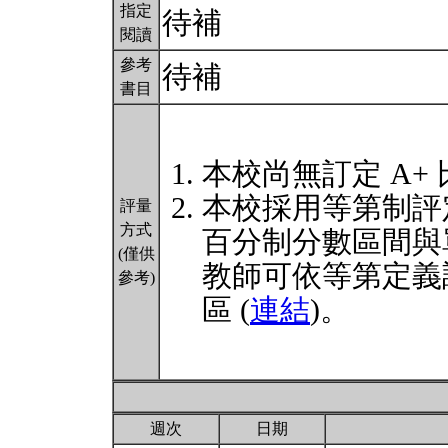
指定
待補
閱讀
參考
待補
書目
本校尚無訂定 A+
本校採用等第制評
評量
方式
百分制分數區間與
(僅供
教師可依等第定義
參考)
區 (
連結
)。
週次
日期