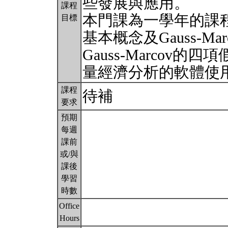
些發展與應用。
課程
本門課為一學年的課
目標
基本概念及Gauss-M
Gauss-Marcov
量經濟分析的軟體使
課程
待補
要求
預期
每週
課前
或/與
課後
學習
時數
Office
Hours