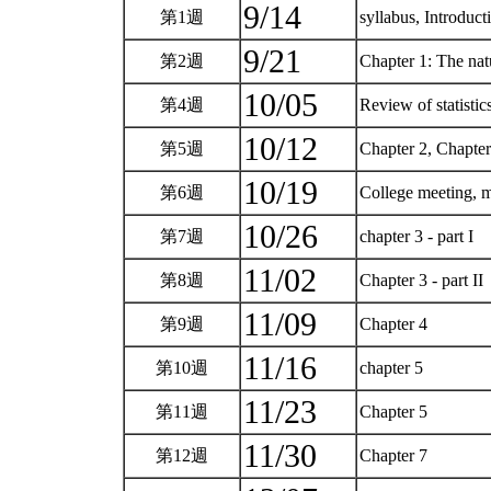
9/14
第1週
syllabus, Introduc
9/21
第2週
Chapter 1: The natu
10/05
第4週
Review of statisti
10/12
第5週
Chapter 2, Chapter
10/19
第6週
College meeting, m
10/26
第7週
chapter 3 - part I
11/02
第8週
Chapter 3 - part II
11/09
第9週
Chapter 4
11/16
第10週
chapter 5
11/23
第11週
Chapter 5
11/30
第12週
Chapter 7