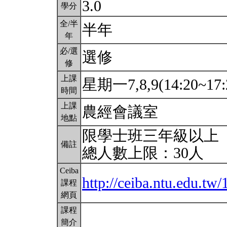
3.0
學分
全/半
半年
年
必/選
選修
修
上課
星期一7,8,9(14:20~17:
時間
上課
農經會議室
地點
限學士班三年級以上
備註
總人數上限：30人
Ceiba
http://ceiba.ntu.edu.
課程
網頁
課程
簡介