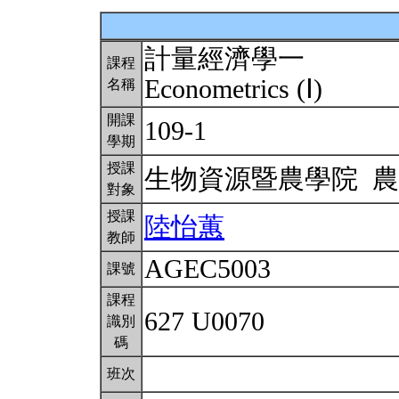
計量經濟學一
課程
Econometrics (Ⅰ)
名稱
開課
109-1
學期
授課
生物資源暨農學院 
對象
授課
陸怡蕙
教師
AGEC5003
課號
課程
627 U0070
識別
碼
班次