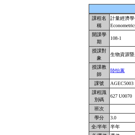
課程名
計量經濟學
稱
Econometrics
開課學
108-1
期
授課對
生物資源暨
象
授課教
陸怡蕙
師
課號
AGEC5003
課程識
627 U0070
別碼
班次
學分
3.0
全/半年
半年