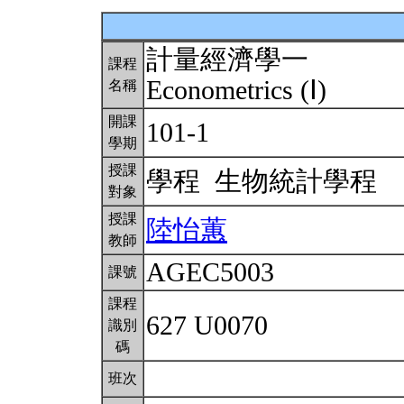
計量經濟學一
課程
Econometrics (Ⅰ)
名稱
開課
101-1
學期
授課
學程 生物統計學程
對象
授課
陸怡蕙
教師
AGEC5003
課號
課程
627 U0070
識別
碼
班次