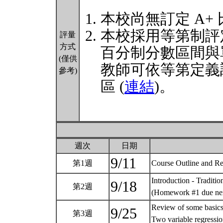
本校尚無訂定 A+
本校採用等第制評
評量
方式
百分制分數區間與
(僅供
教師可依等第定義
參考)
區 (
連結
)。
週次
日期
9/11
第1週
Course Outline and R
Introduction - Tradit
9/18
第2週
(Homework #1 due ne
Review of some basics,
9/25
第3週
Two variable regressi