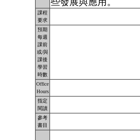
些發展與應用。
課程
要求
預期
每週
課前
或/與
課後
學習
時數
Office
Hours
指定
閱讀
參考
書目