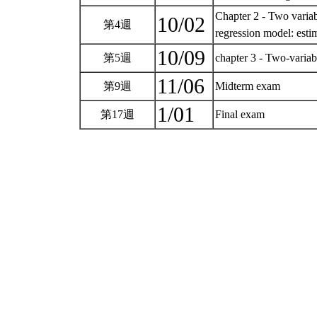
Chapter 2 - Two variab
10/02
第4週
regression model: esti
10/09
第5週
chapter 3 - Two-variab
11/06
第9週
Midterm exam
1/01
第17週
Final exam