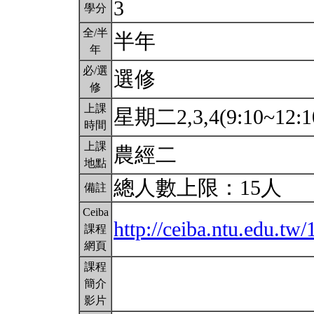
3
學分
全/半
半年
年
必/選
選修
修
上課
星期二2,3,4(9:10~12:1
時間
上課
農經二
地點
總人數上限：15人
備註
Ceiba
http://ceiba.ntu.edu.t
課程
網頁
課程
簡介
影片