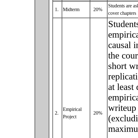
Students are as
1.
Midterm
20%
cover chapters 
Student
empirica
causal 
the cour
short wr
replica
at least
empirica
writeup
Empirical
2.
20%
(excludi
Project
maximum