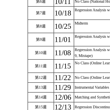
10/11
第6週
No Class (National Ho
Regression Analysis w
10/18
第7週
Midterm
10/25
第8週
Regression Analysis w
11/01
第9週
Regression Analysis w
11/08
第10週
9, Mixtape)
No Class (Online Lear
11/15
第11週
11/22
第12週
No Class (Online Lea
11/29
第13週
Instrumental Variable
12/06
第14週
Matching and Syntheti
12/13
第15週
Regression Discontinu