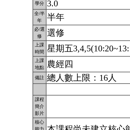
3.0
學分
全/半
半年
年
必/選
選修
修
上課
星期五3,4,5(10:20~13:
時間
上課
農經四
地點
總人數上限：16人
備註
課程
簡介
影片
核心
本課程尚未建立核心
能力