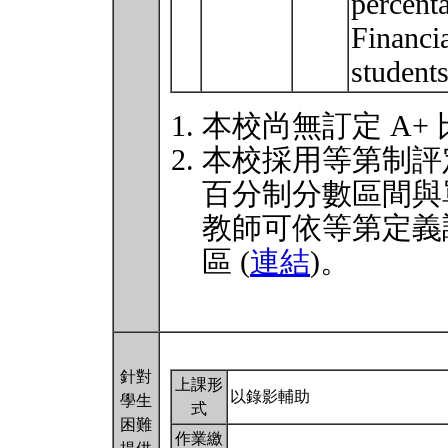
percenta
Financia
student
本校尚無訂定 A+
本校採用等第制評
百分制分數區間與
教師可依等第定義
區 (
連結
)。
針對
上課形
以錄影輔助
學生
式
困難
作業繳