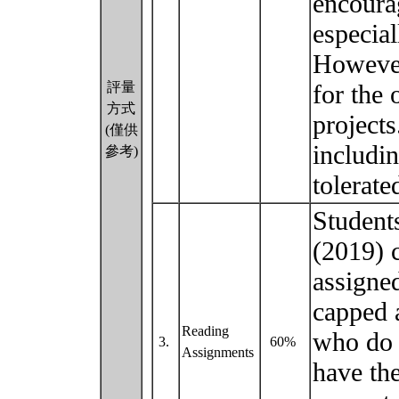
encourag
especial
However
評量
for the 
方式
project
(僅供
includin
參考)
tolerate
Student
(2019) c
assigne
capped 
Reading
who do 
3.
60%
Assignments
have the