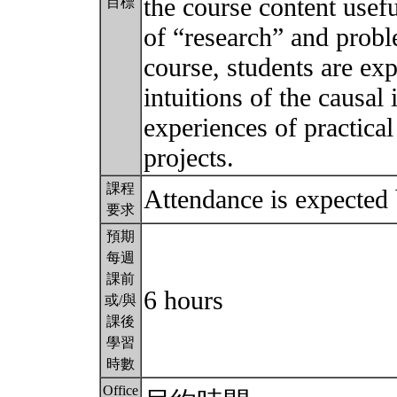
the course content usefu
目標
of “research” and prob
course, students are exp
intuitions of the causal
experiences of practica
projects.
課程
Attendance is expected
要求
預期
每週
課前
6 hours
或/與
課後
學習
時數
Office