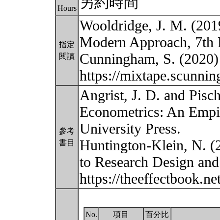
另約時間
Hours
Wooldridge, J. M. (201
Modern Approach, 7th 
指定
Cunningham, S. (2020) 
閱讀
https://mixtape.scunni
Angrist, J. D. and Pisc
Econometrics: An Empir
University Press.
參考
Huntington-Klein, N. (
書目
to Research Design and 
https://theeffectbook.n
No.
項目
百分比