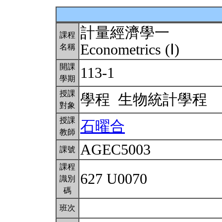
計量經濟學一
課程
Econometrics (Ⅰ)
名稱
開課
113-1
學期
授課
學程 生物統計學程
對象
授課
石曜合
教師
AGEC5003
課號
課程
627 U0070
識別
碼
班次