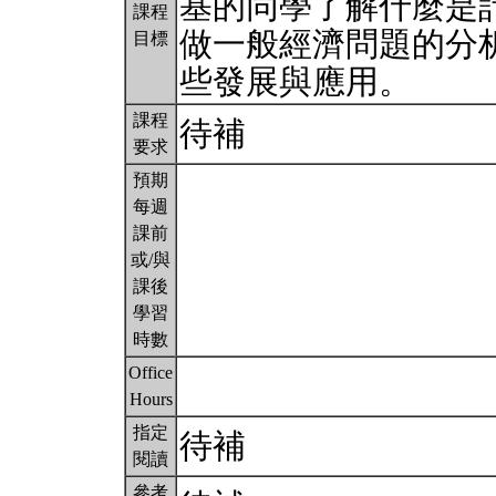
基的同學了解什麼是
課程
做一般經濟問題的分
目標
些發展與應用。
課程
待補
要求
預期
每週
課前
或/與
課後
學習
時數
Office
Hours
指定
待補
閱讀
參考