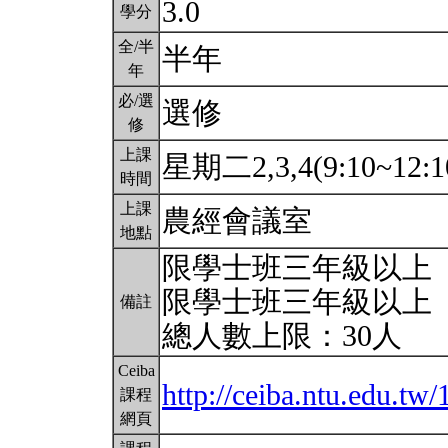
3.0
學分
全/半
半年
年
必/選
選修
修
上課
星期二2,3,4(9:10~12:1
時間
上課
農經會議室
地點
限學士班三年級以上
限學士班三年級以上
備註
總人數上限：30人
Ceiba
http://ceiba.ntu.edu.
課程
網頁