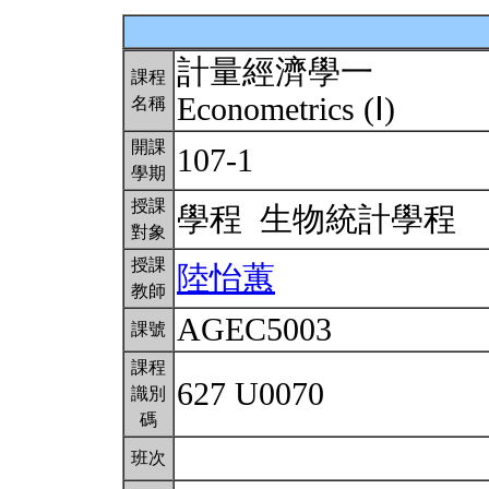
計量經濟學一
課程
Econometrics (Ⅰ)
名稱
開課
107-1
學期
授課
學程 生物統計學程
對象
授課
陸怡蕙
教師
AGEC5003
課號
課程
627 U0070
識別
碼
班次