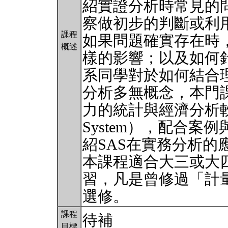
紹實證分析時常見的
察做初步的判斷或利
課程
如果問題確實存在時
概述
樣的影響；以及如何
系同學對於如何結合
分析多無概念，本門
力的統計與經濟分析軟體–SAS
System），配合
紹SAS在實務分析的
本課程適合大三或大
習，凡是曾修過「計
選修。
課程
待補
目標