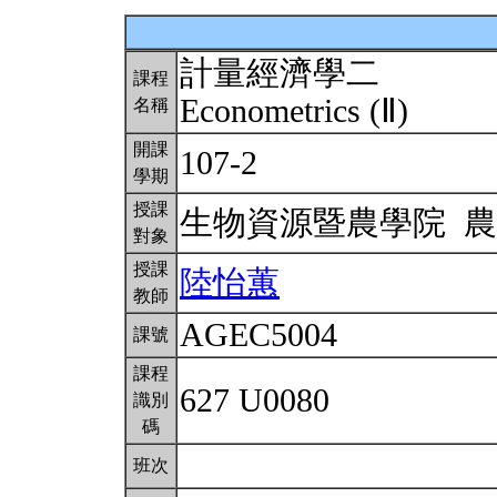
計量經濟學二
課程
Econometrics (Ⅱ)
名稱
開課
107-2
學期
授課
生物資源暨農學院 
對象
授課
陸怡蕙
教師
AGEC5004
課號
課程
627 U0080
識別
碼
班次