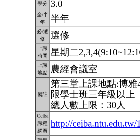
3.0
學分
全/半
半年
年
必/選
選修
修
上課
星期二2,3,4(9:10~12:1
時間
上課
農經會議室
地點
第三堂上課地點:博雅
限學士班三年級以上
備註
總人數上限：30人
Ceiba
http://ceiba.ntu.edu.
課程
網頁