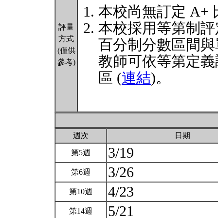
本校尚無訂定 A+
本校採用等第制評
評量
方式
百分制分數區間與
(僅供
教師可依等第定義
參考)
區 (
連結
)。
週次
日期
3/19
第5週
3/26
第6週
4/23
第10週
5/21
第14週