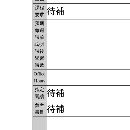
課程
待補
要求
預期
每週
課前
或/與
課後
學習
時數
Office
Hours
指定
待補
閱讀
參考
待補
書目