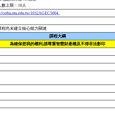
人數上限：10人
p://ceiba.ntu.edu.tw/1032AGEC5004_
課程尚未建立核心能力關連
課程大綱
為確保您我的權利,請尊重智慧財產權及不得非法影印