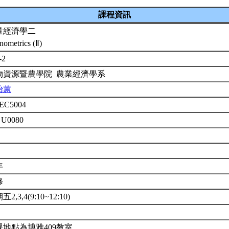
課程資訊
量經濟學二
nometrics (Ⅱ)
-2
物資源暨農學院 農業經濟學系
怡蕙
EC5004
 U0080
年
修
2,3,4(9:10~12:10)
課地點為博雅409教室