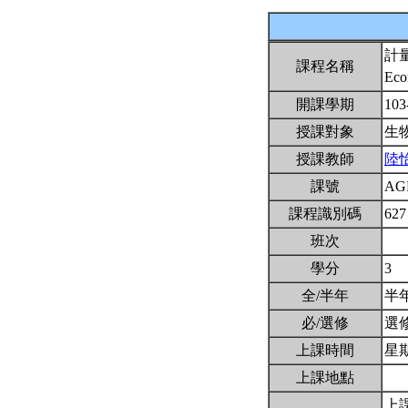
計
課程名稱
Eco
開課學期
103
授課對象
生
授課教師
陸
課號
AG
課程識別碼
627
班次
學分
3
全/半年
半
必/選修
選
上課時間
星期五
上課地點
上