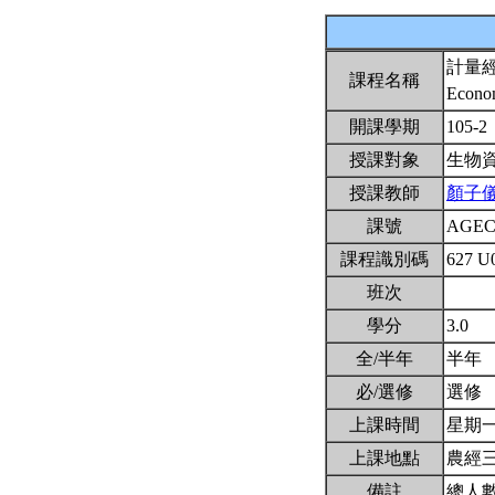
計量
課程名稱
Econom
開課學期
105-2
授課對象
生物
授課教師
顏子
課號
AGEC
課程識別碼
627 U
班次
學分
3.0
全/半年
半年
必/選修
選修
上課時間
星期一2,
上課地點
農經
備註
總人數