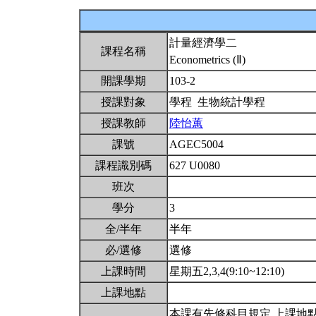
計量經濟學二
課程名稱
Econometrics (Ⅱ)
開課學期
103-2
授課對象
學程 生物統計學程
授課教師
陸怡蕙
課號
AGEC5004
課程識別碼
627 U0080
班次
學分
3
全/半年
半年
必/選修
選修
上課時間
星期五2,3,4(9:10~12:10)
上課地點
本課有先修科目規定.上課地點