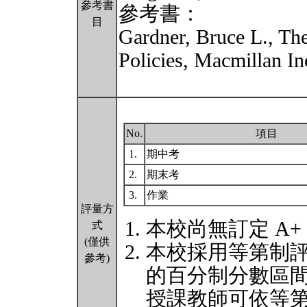
參考書
參考書：
目
Gardner, Bruce L., Th
Policies, Macmillan In
No.
項目
1.
期中考
2.
期末考
3.
作業
評量方
本校尚無訂定 A+
式
(僅供
本校採用等第制
參考)
的百分制分數區
授課教師可依等