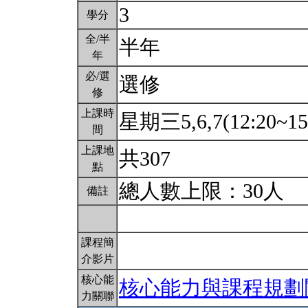
3
學分
全/半
半年
年
必/選
選修
修
上課時
星期三5,6,7(12:20~15
間
上課地
共307
點
總人數上限：30人
備註
課程簡
介影片
核心能
核心能力與課程規劃
力關聯