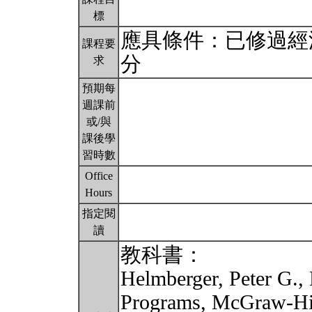
標
應具條件：已修過經
課程要
分
求
預期每
週課前
或/與
課後學
習時數
Office
Hours
指定閱
讀
教科書：
Helmberger, Peter G.,
Programs, McGraw-Hill