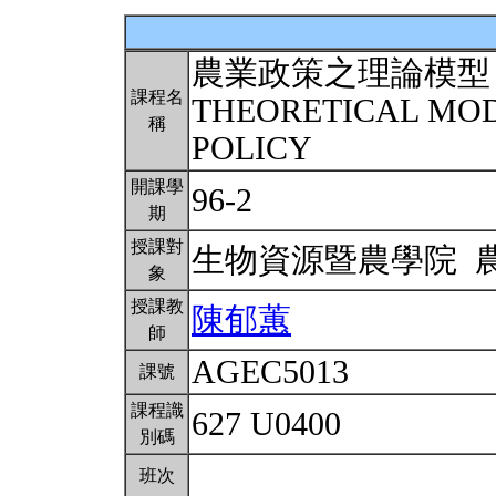
農業政策之理論模型
課程名
THEORETICAL MOD
稱
POLICY
開課學
96-2
期
授課對
生物資源暨農學院 
象
授課教
陳郁蕙
師
AGEC5013
課號
課程識
627 U0400
別碼
班次