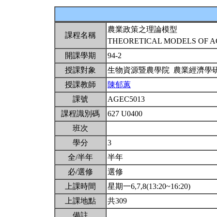
農業政策之理論模型
課程名稱
THEORETICAL MODELS OF 
開課學期
94-2
授課對象
生物資源暨農學院 農業經濟學
授課教師
陳郁蕙
課號
AGEC5013
課程識別碼
627 U0400
班次
學分
3
全/半年
半年
必/選修
選修
上課時間
星期一6,7,8(13:20~16:20)
上課地點
共309
備註