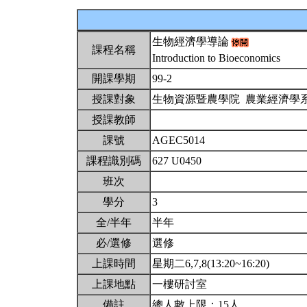
生物經濟學導論
課程名稱
Introduction to Bioeconomics
開課學期
99-2
授課對象
生物資源暨農學院 農業經濟學
授課教師
課號
AGEC5014
課程識別碼
627 U0450
班次
學分
3
全/半年
半年
必/選修
選修
上課時間
星期二6,7,8(13:20~16:20)
上課地點
一樓研討室
備註
總人數上限：15人