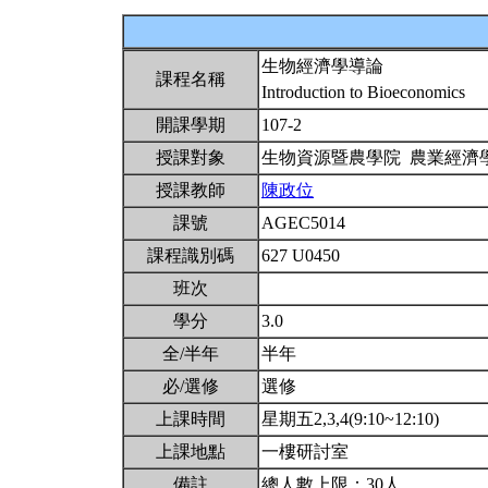
生物經濟學導論
課程名稱
Introduction to Bioeconomics
開課學期
107-2
授課對象
生物資源暨農學院 農業經濟
授課教師
陳政位
課號
AGEC5014
課程識別碼
627 U0450
班次
學分
3.0
全/半年
半年
必/選修
選修
上課時間
星期五2,3,4(9:10~12:10)
上課地點
一樓研討室
備註
總人數上限：30人