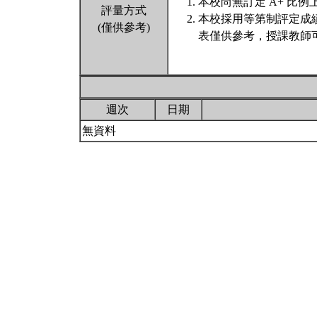
本校尚無訂定 A+ 比例
評量方式
本校採用等第制評定成
(僅供參考)
表僅供參考，授課教師
週次
日期
無資料