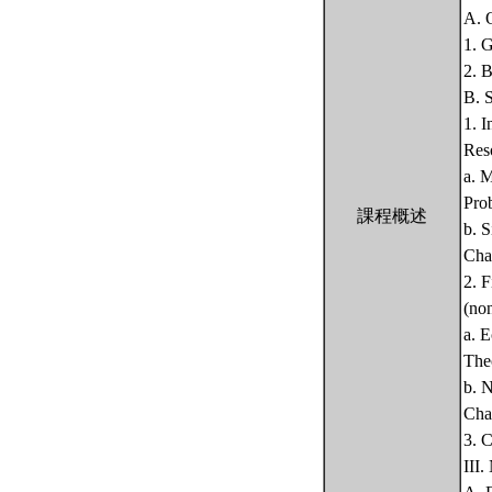
A. 
1. 
2. 
B. 
1. I
Res
a. 
Pro
課程概述
b. S
Cha
2. F
(no
a. E
The
b. N
Chap
3. 
III.