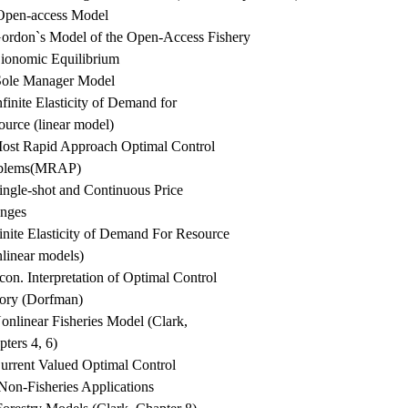
Open-access Model
Gordon`s Model of the Open-Access Fishery
Bionomic Equilibrium
Sole Manager Model
nfinite Elasticity of Demand for
ource (linear model)
Most Rapid Approach Optimal Control
blems(MRAP)
ingle-shot and Continuous Price
nges
inite Elasticity of Demand For Resource
nlinear models)
con. Interpretation of Optimal Control
ory (Dorfman)
onlinear Fisheries Model (Clark,
ters 4, 6)
Current Valued Optimal Control
 Non-Fisheries Applications