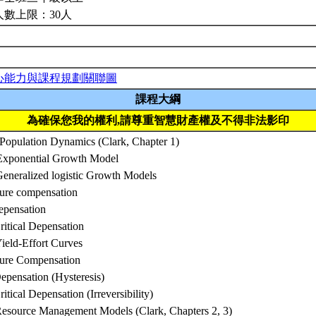
人數上限：30人
心能力與課程規劃關聯圖
課程大綱
為確保您我的權利,請尊重智慧財產權及不得非法影印
Population Dynamics (Clark, Chapter 1)
Exponential Growth Model
Generalized logistic Growth Models
Pure compensation
epensation
ritical Depensation
ield-Effort Curves
Pure Compensation
epensation (Hysteresis)
ritical Depensation (Irreversibility)
 Resource Management Models (Clark, Chapters 2, 3)