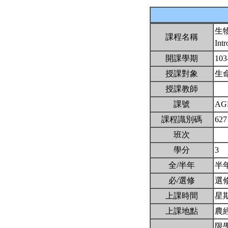
生
課程名稱
Int
開課學期
103
授課對象
生
授課教師
課號
AG
課程識別碼
627
班次
學分
3
全/半年
半
必/選修
選
上課時間
星期二
上課地點
農
限