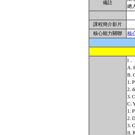
備註
總
課程簡介影片
核心能力關聯
核
I． 
A. 
B. 
1. 
2. d
3. C
C. Y
1. 
2. D
3. C
II.