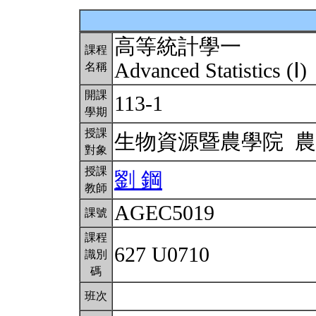
高等統計學一
課程
Advanced Statistics (Ⅰ)
名稱
開課
113-1
學期
授課
生物資源暨農學院 
對象
授課
劉 鋼
教師
AGEC5019
課號
課程
627 U0710
識別
碼
班次