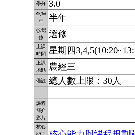
3.0
學分
全/半
半年
年
必/選
選修
修
上課
星期四3,4,5(10:20~13:
時間
上課
農經三
地點
總人數上限：30人
備註
課程
簡介
影片
核心
核心能力與課程規劃
能力