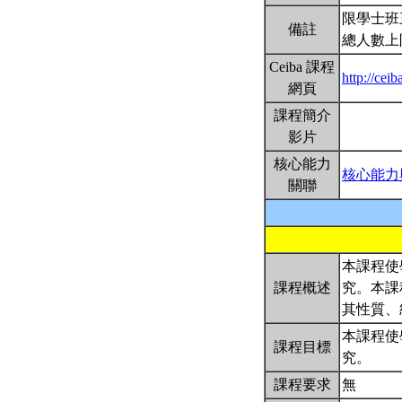
限學士班
備註
總人數上
Ceiba 課程
http://ce
網頁
課程簡介
影片
核心能力
核心能力
關聯
本課程使
課程概述
究。本課
其性質、
本課程使
課程目標
究。
課程要求
無