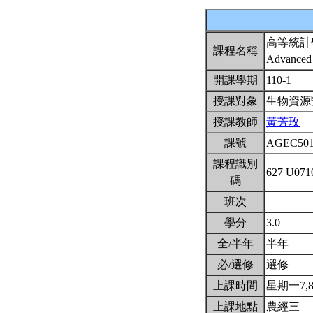
高等統計
課程名稱
Advanced S
開課學期
110-1
授課對象
生物資源
授課教師
黃芳玫
課號
AGEC50
課程識別
627 U07
碼
班次
學分
3.0
全/半年
半年
必/選修
選修
上課時間
星期一7,8,9
上課地點
農經三