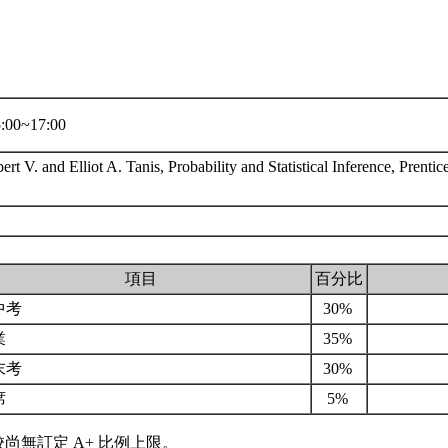
00~17:00
rt V. and Elliot A. Tanis, Probability and Statistical Inference, Prentic
項目
百分比
中考
30%
業
35%
末考
30%
席
5%
校尚無訂定 A+ 比例上限。