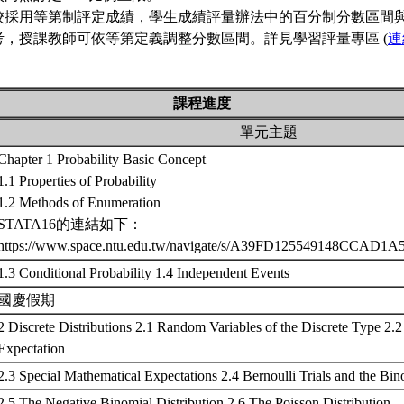
校採用等第制評定成績，學生成績評量辦法中的百分制分數區間
考，授課教師可依等第定義調整分數區間。詳見學習評量專區 (
連
課程進度
單元主題
Chapter 1 Probability Basic Concept
1.1 Properties of Probability
1.2 Methods of Enumeration
STATA16的連結如下：
https://www.space.ntu.edu.tw/navigate/s/A39FD125549148CC
1.3 Conditional Probability 1.4 Independent Events
國慶假期
2 Discrete Distributions 2.1 Random Variables of the Discrete Type 2.
Expectation
2.3 Special Mathematical Expectations 2.4 Bernoulli Trials and the Bin
2.5 The Negative Binomial Distribution 2.6 The Poisson Distribution