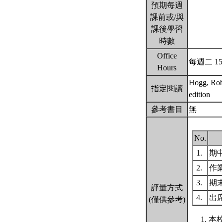
預期每週
課前或/與
課後學習
時數
Office
每週二 15:
Hours
Hogg, Robe
指定閱讀
edition
參考書目
無
No.
1.
期
2.
作
3.
期
評量方式
4.
出
(僅供參考)
本