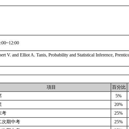
00~12:00
rt V. and Elliot A. Tanis, Probability and Statistical Inference, Prentic
項目
百分比
席
5%
業
20%
末考
25%
二次期中考
25%