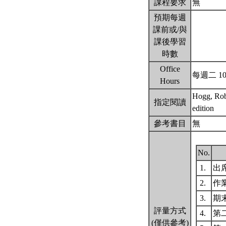
課程要求
無
預期每週
課前或/與
課後學習
時數
Office
每週二 10:
Hours
Hogg, Robe
指定閱讀
edition
參考書目
無
No.
1.
出
2.
作
3.
期
評量方式
4.
第
(僅供參考)