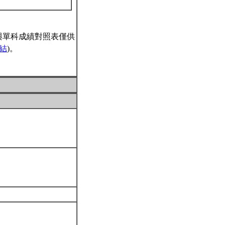
與單科成績對照表僅供
結
)。