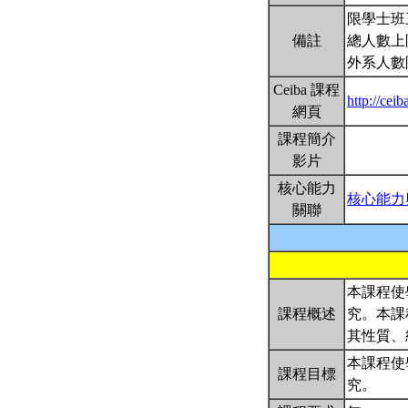
限學士班
備註
總人數上
外系人數
Ceiba 課程
http://ce
網頁
課程簡介
影片
核心能力
核心能力
關聯
本課程使
課程概述
究。本課
其性質、
本課程使
課程目標
究。