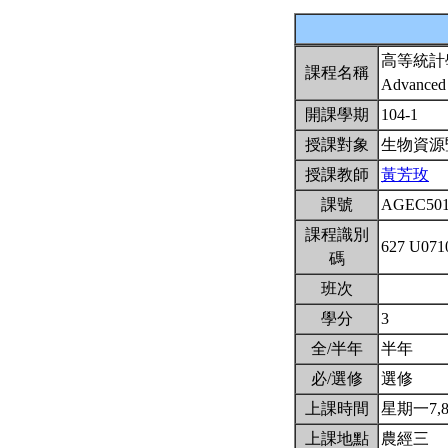
高等統計
課程名稱
Advanced S
開課學期
104-1
授課對象
生物資源
授課教師
黃芳玫
課號
AGEC50
課程識別
627 U07
碼
班次
學分
3
全/半年
半年
必/選修
選修
上課時間
星期一7,8,9
上課地點
農經三