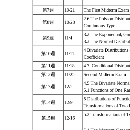
第7週
10/21
The First Midterm Exam
2.6 The Poisson Distribu
第8週
10/28
Continuous Type
3.2 The Exponential, G
第9週
11/4
3.3 The Normal Distribu
4 Bivariate Distributions 
第10週
11/11
Coefficient
第11週
11/18
4.3. Conditional Distribu
第12週
11/25
Second Midterm Exam
4.5 The Bivariate Normal
第13週
12/2
5.1 Functions of One R
5 Distributions of Funct
第14週
12/9
Transformations of Two
5.2 Transformations of 
第15週
12/16