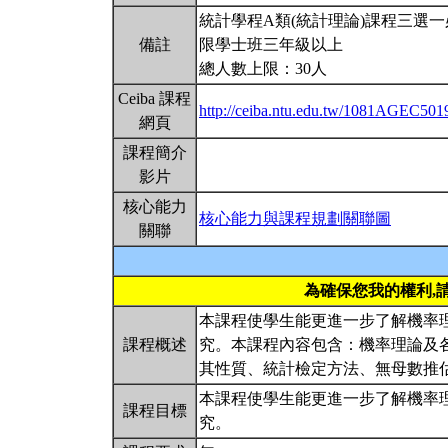
統計學程A類(統計理論)課程三選
備註
限學士班三年級以上
總人數上限：30人
Ceiba 課程
http://ceiba.ntu.edu.tw/1081AGEC501
網頁
課程簡介
影片
核心能力
核心能力與課程規劃關聯圖
關聯
為確保您我的權利,
本課程使學生能更進一步了解機率
課程概述
究。本課程內容包含：機率理論及
其性質、統計檢定方法、無母數推
本課程使學生能更進一步了解機率
課程目標
究。