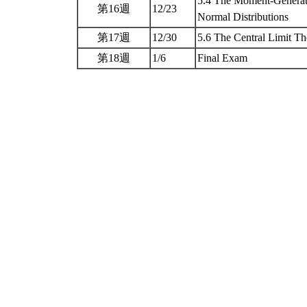
5.4 The Moment-Generati
第16週
12/23
Normal Distributions
第17週
12/30
5.6 The Central Limit Th
第18週
1/6
Final Exam