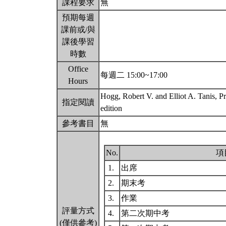
課程要求
無
預期每週
課前或/與
課後學習
時數
Office
每週二 15:00~17:00
Hours
Hogg, Robert V. and Elliot A. Tanis, Pro
指定閱讀
edition
參考書目
無
No.
項
1.
出席
2.
期末考
3.
作業
評量方式
4.
第二次期中考
(僅供參考)