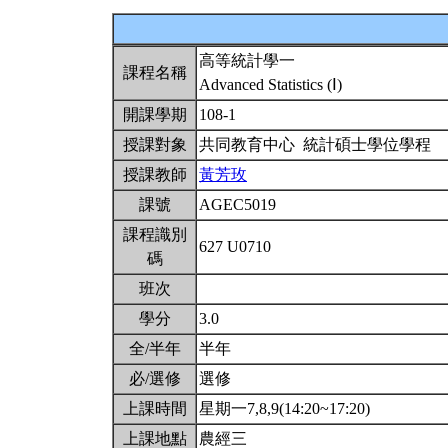
高等統計學一
課程名稱
Advanced Statistics (Ⅰ)
開課學期
108-1
授課對象
共同教育中心 統計碩士學位學程
授課教師
黃芳玫
課號
AGEC5019
課程識別
627 U0710
碼
班次
學分
3.0
全/半年
半年
必/選修
選修
上課時間
星期一7,8,9(14:20~17:20)
上課地點
農經三