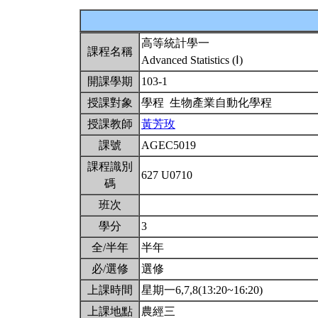
高等統計學一
課程名稱
Advanced Statistics (Ⅰ)
開課學期
103-1
授課對象
學程 生物產業自動化學程
授課教師
黃芳玫
課號
AGEC5019
課程識別
627 U0710
碼
班次
學分
3
全/半年
半年
必/選修
選修
上課時間
星期一6,7,8(13:20~16:20)
上課地點
農經三