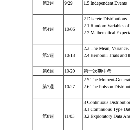
第3週
9/29
1.5 Independent Events
2 Discrete Distributions
2.1 Random Variables of 
第4週
10/06
2.2 Mathematical Expect
2.3 The Mean, Variance,
第5週
10/13
2.4 Bernoulli Trials and 
第6週
10/20
第一次期中考
2.5 The Moment-Generat
第7週
10/27
2.6 The Poisson Distribu
3 Continuous Distributio
3.1 Continuous-Type Da
第8週
11/03
3.2 Exploratory Data Ana