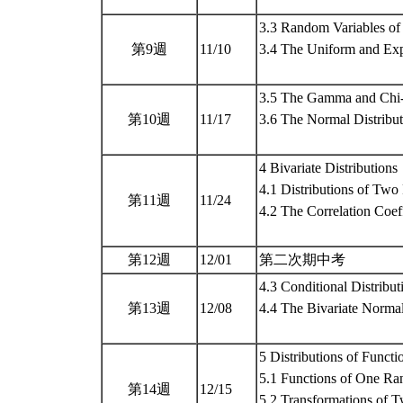
3.3 Random Variables of
第9週
11/10
3.4 The Uniform and Expo
3.5 The Gamma and Chi-S
第10週
11/17
3.6 The Normal Distribut
4 Bivariate Distributions
4.1 Distributions of Tw
第11週
11/24
4.2 The Correlation Coeff
第12週
12/01
第二次期中考
4.3 Conditional Distribut
第13週
12/08
4.4 The Bivariate Normal
5 Distributions of Funct
5.1 Functions of One Ra
第14週
12/15
5.2 Transformations of 