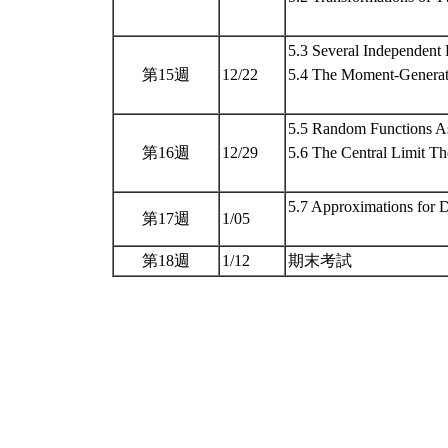
5.3 Several Independent
第15週
12/22
5.4 The Moment-Generat
5.5 Random Functions As
第16週
12/29
5.6 The Central Limit T
5.7 Approximations for Di
第17週
1/05
第18週
1/12
期末考試