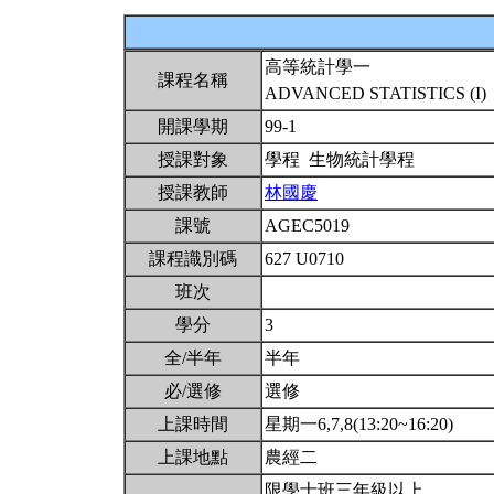
高等統計學一
課程名稱
ADVANCED STATISTICS (I)
開課學期
99-1
授課對象
學程 生物統計學程
授課教師
林國慶
課號
AGEC5019
課程識別碼
627 U0710
班次
學分
3
全/半年
半年
必/選修
選修
上課時間
星期一6,7,8(13:20~16:20)
上課地點
農經二
限學士班三年級以上