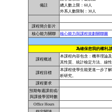
備註
總人數上限：60人
外系人數限制：30人
課程簡介影片
核心能力關聯
核心能力與課程規劃關聯圖
為確保您我的權利,
本課程內容包含：機率理論及
課程概述
其性質、統計檢定方法、線
本課程使學生能更進一步了解
課程目標
析研究。
課程要求
預期每週課前或/
與課後學習時數
Office Hours
指定閱讀