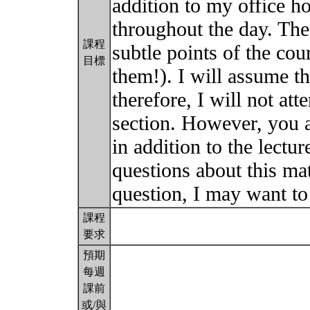
addition to my office ho
throughout the day. The
課程
subtle points of the cour
目標
them!). I will assume t
therefore, I will not at
section. However, you ar
in addition to the lect
questions about this ma
question, I may want to
課程
要求
預期
每週
課前
或/與