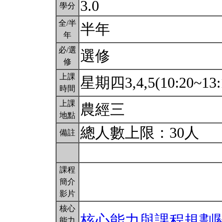
3.0
學分
全/半
半年
年
必/選
選修
修
上課
星期四3,4,5(10:20~13:
時間
上課
農經三
地點
總人數上限：30人
備註
課程
簡介
影片
核心
核心能力與課程規劃
能力