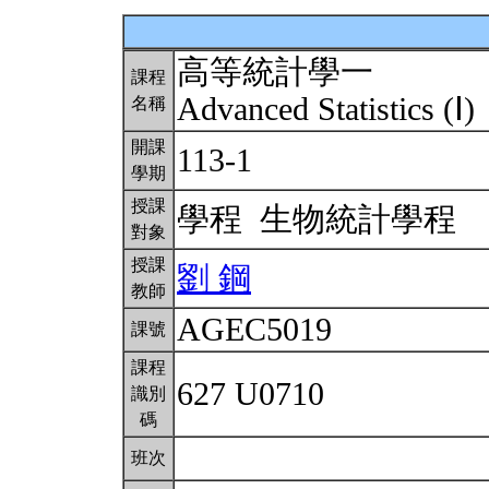
高等統計學一
課程
Advanced Statistics (Ⅰ)
名稱
開課
113-1
學期
授課
學程 生物統計學程
對象
授課
劉 鋼
教師
AGEC5019
課號
課程
627 U0710
識別
碼
班次