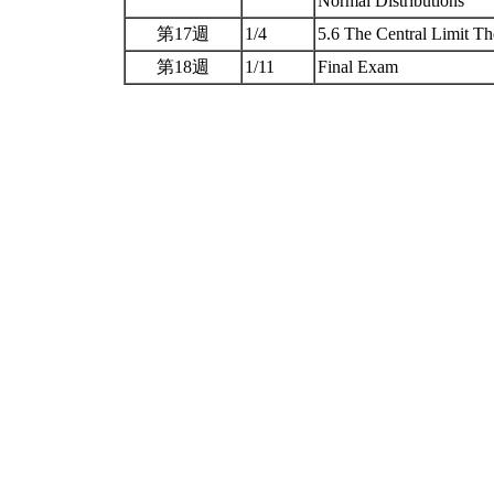
Normal Distributions
第17週
1/4
5.6 The Central Limit Th
第18週
1/11
Final Exam