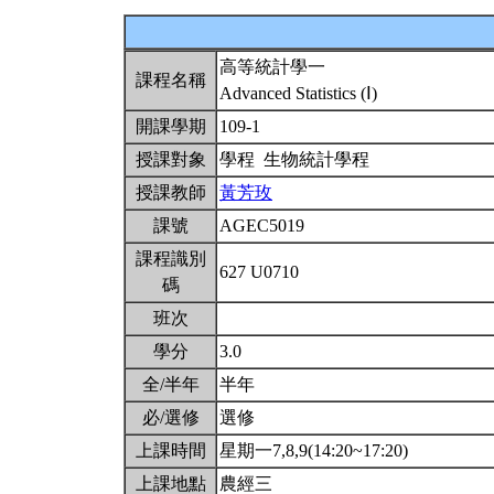
高等統計學一
課程名稱
Advanced Statistics (Ⅰ)
開課學期
109-1
授課對象
學程 生物統計學程
授課教師
黃芳玫
課號
AGEC5019
課程識別
627 U0710
碼
班次
學分
3.0
全/半年
半年
必/選修
選修
上課時間
星期一7,8,9(14:20~17:20)
上課地點
農經三