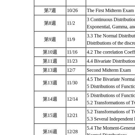
第7週
10/26
The First Midterm Exam
3 Continuous Distributi
第8週
11/2
Exponential, Gamma, a
3.3 The Normal Distributi
第9週
11/9
Distributions of the disc
第10週
11/16
4.2 The correlation Coeff
第11週
11/23
4.4 Bivariate Distributi
第13週
12/7
Second Midterm Exam
4.5 The Bivariate Normal
第13週
11/30
5 Distributions of Func
5 Distributions of Func
第14週
12/14
5.2 Transformations of
5.2 Transformations of 
第15週
12/21
5.3 Several Independen
5.4 The Moment-Generati
第16週
12/28