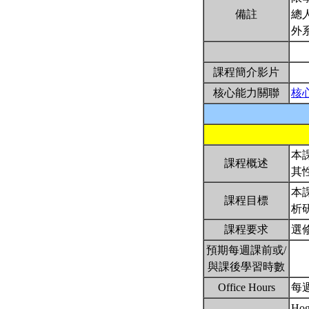
備註
總
外
課程簡介影片
核心能力關聯
核
本
課程概述
其
本
課程目標
析
課程要求
選
預期每週課前或/
與課後學習時數
Office Hours
每週
Hogg