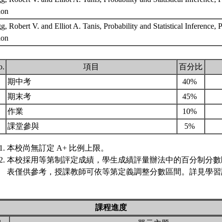
tion
, Robert V. and Elliot A. Tanis, Probability and Statistical Inference, 
tion
o.
項目
百分比
.
期中考
40%
.
期末考
45%
.
作業
10%
.
課堂參與
5%
本校尚無訂定 A+ 比例上限。
本校採用等第制評定成績，學生成績評量辦法中的百分制分數
表僅供參考，授課教師可依等第定義調整分數區間。詳見學習評
課程進度