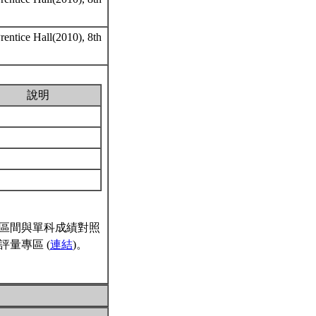
Prentice Hall(2010), 8th
說明
區間與單科成績對照
量專區 (
連結
)。