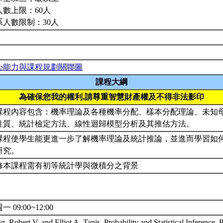
人數上限：60人
系人數限制：30人
心能力與課程規劃關聯圖
課程大綱
為確保您我的權利,請尊重智慧財產權及不得非法影印
課程內容包含：機率理論及各種機率分配、樣本分配理論、未知
性質、統計檢定方法、線性迴歸模型分析及其推估方法。
課程使學生能更進一步了解機率理論及統計推論，並進而學習如
研究。
修本課程需有初等統計學與微積分之背景
一 09:00~12:00
, Robert V. and Elliot A. Tanis, Probability and Statistical Inference, 