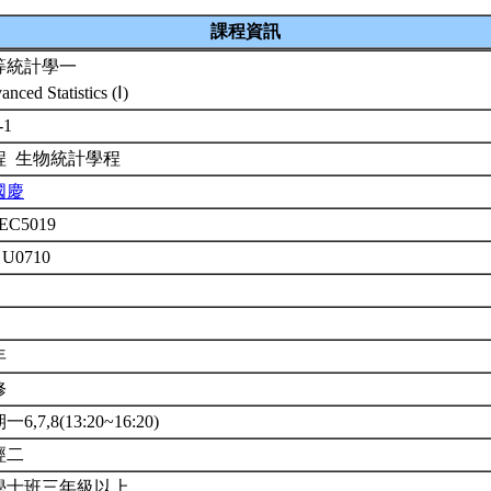
課程資訊
等統計學一
nced Statistics (Ⅰ)
-1
程 生物統計學程
國慶
EC5019
 U0710
年
修
6,7,8(13:20~16:20)
經二
學士班三年級以上