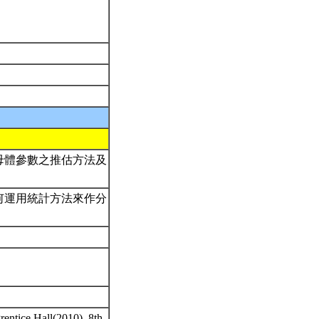
母體參數之推估方法及
何運用統計方法來作分
Prentice Hall(2010), 8th