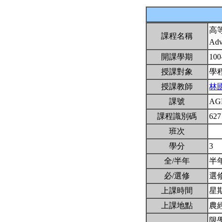
高
課程名稱
Adva
開課學期
100
授課對象
學
授課教師
林
課號
AG
課程識別碼
627
班次
學分
3
全/半年
半
必/選修
選
上課時間
星期一
上課地點
農
限