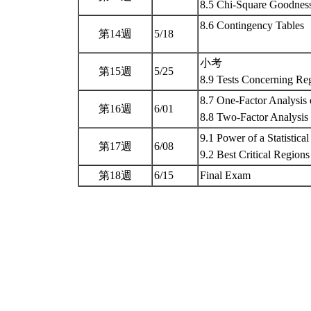
8.5 Chi-Square Goodness
8.6 Contingency Tables
第14週
5/18
小考
第15週
5/25
8.9 Tests Concerning Re
8.7 One-Factor Analysis 
第16週
6/01
8.8 Two-Factor Analysis
9.1 Power of a Statistical
第17週
6/08
9.2 Best Critical Region
第18週
6/15
Final Exam