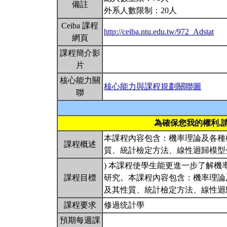
備註
外系人數限制：20人
Ceiba 課程
http://ceiba.ntu.edu.tw/972_Adstat
網頁
課程簡介影
片
核心能力關
核心能力與課程規劃關聯圖
聯
為確保您我的權利,
本課程內容包含：機率理論及各種
課程概述
質、統計檢定方法、線性迴歸模
) 本課程使學生能更進一步了解
課程目標
研究。本課程內容包含：機率理論
及其性質、統計檢定方法、線性
課程要求
修過统計學
預期每週課