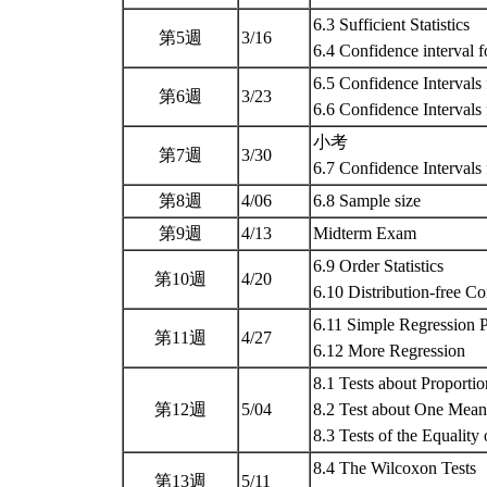
6.3 Sufficient Statistics
第5週
3/16
6.4 Confidence interval 
6.5 Confidence Intervals
第6週
3/23
6.6 Confidence Intervals
小考
第7週
3/30
6.7 Confidence Intervals
第8週
4/06
6.8 Sample size
第9週
4/13
Midterm Exam
6.9 Order Statistics
第10週
4/20
6.10 Distribution-free Co
6.11 Simple Regression 
第11週
4/27
6.12 More Regression
8.1 Tests about Proportio
第12週
5/04
8.2 Test about One Mean
8.3 Tests of the Equalit
8.4 The Wilcoxon Tests
第13週
5/11