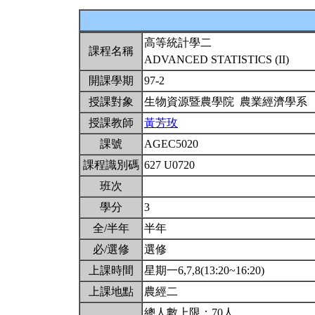
高等統計學二
課程名稱
ADVANCED STATISTICS (II)
開課學期
97-2
授課對象
生物資源暨農學院 農業經濟學系
授課教師
黃芳玫
課號
AGEC5020
課程識別碼
627 U0720
班次
學分
3
全/半年
半年
必/選修
選修
上課時間
星期一6,7,8(13:20~16:20)
上課地點
農經二
總人數上限：70人