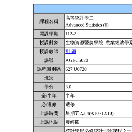
高等統計學二
課程名稱
Advanced Statistics (Ⅱ)
開課學期
112-2
授課對象
生物資源暨農學院 農業經濟學
授課教師
劉 鋼
課號
AGEC5020
課程識別碼
627 U0720
班次
學分
3.0
全/半年
半年
必/選修
選修
上課時間
星期五2,3,4(9:10~12:10)
上課地點
農經四
統計學程必修統計理論課程之一