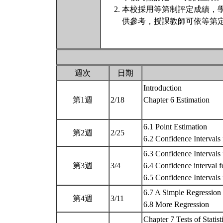
本校採用等第制評定成績，
供參考，授課教師可依等第定
週次
日期
Introduction
第1週
2/18
Chapter 6 Estimation
6.1 Point Estimation
第2週
2/25
6.2 Confidence Interval
6.3 Confidence Intervals
第3週
3/4
6.4 Confidence interval f
6.5 Confidence Intervals
6.7 A Simple Regression
第4週
3/11
6.8 More Regression
Chapter 7 Tests of Statis