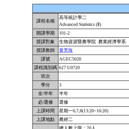
高等統計學二
課程名稱
Advanced Statistics (Ⅱ)
開課學期
101-2
授課對象
生物資源暨農學院 農業經濟學系
授課教師
黃芳玫
課號
AGEC5020
課程識別碼
627 U0720
班次
學分
3
全/半年
半年
必/選修
選修
上課時間
星期一6,7,8(13:20~16:20)
上課地點
農經二
總人數上限：70人