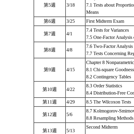
第5週
3/18
7.1 Tests about Proporti
Means
第6週
3/25
First Midterm Exam
7.4 Tests for Variances
第7週
4/1
7.5 One-Factor Analysis
7.6 Two-Factor Analysis 
第8週
4/8
7.7 Tests Concerning Re
Chapter 8 Nonparametri
第9週
4/15
8.1 Chi-square Goodness-
8.2 Contingency Tables
8.3 Order Statistics
第10週
4/22
8.4 Distribution-Free Con
第11週
4/29
8.5 The Wilcoxon Tests
8.7 Kolmogorov-Smirnov
第12週
5/6
8.8 Resampling Method
Second Midterm
第13週
5/13