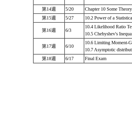
第14週
5/20
Chapter 10 Some Theory 1
第15週
5/27
10.2 Power of a Statistic
10.4 Likelihood Ratio Te
第16週
6/3
10.5 Chebyshev's Inequal
10.6 Limiting Moment-Ge
第17週
6/10
10.7 Asymptotic distrib
第18週
6/17
Final Exam