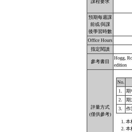
課程要求
預期每週課
前或/與課
後學習時數
Office Hours
指定閱讀
Hogg, Rob
參考書目
edition
No.
1.
期
2.
期
評量方式
3.
作
(僅供參考)
本
本