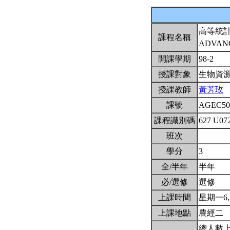
高等統
課程名稱
ADVANC
開課學期
98-2
授課對象
生物資
授課教師
黃芳玫
課號
AGEC50
課程識別碼
627 U07
班次
學分
3
全/半年
半年
必/選修
選修
上課時間
星期一6,7,
上課地點
農經二
總人數上